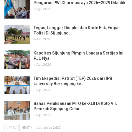
Pengurus PWI Dharmasraya 2026–2029 Dilantik
5 Agu 2026
Tegas, Langgar Disiplin dan Kode Etik, Empat
Polisi Di Sijunjung…
4 Agu 2026
Kapolres Sijunjung Pimpin Upacara Sertijab Ini
PJU Nya
4 Agu 2026
Tim Ekspedisi Patriot (TEP) 2026 dari IPB
University Berkunjung ke…
3 Agu 2026
Bahas Pelaksanaan MTQ ke-XLII Di Koto VII,
Pemkab Sijunjung Gelar…
3 Agu 2026
PREV
NEXT
1 daripada 2,632