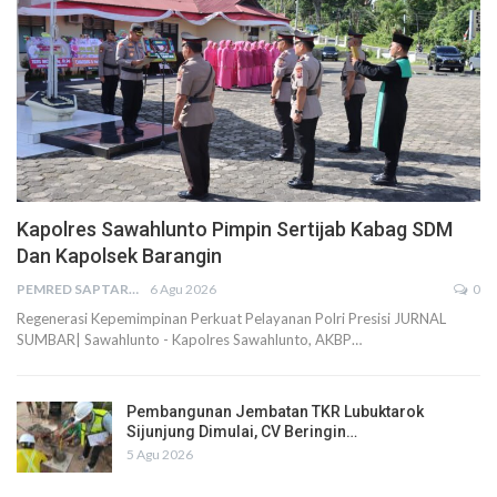
Kapolres Sawahlunto Pimpin Sertijab Kabag SDM
Dan Kapolsek Barangin
PEMRED SAPTARIUS
6 Agu 2026
0
Regenerasi Kepemimpinan Perkuat Pelayanan Polri Presisi JURNAL
SUMBAR| Sawahlunto - Kapolres Sawahlunto, AKBP…
Pembangunan Jembatan TKR Lubuktarok
Sijunjung Dimulai, CV Beringin…
5 Agu 2026