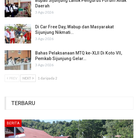
Bupati Sijunjung Lantik Pengurus Forum Anak
Daerah
3 Agu 2026
Di Car Free Day, Wabup dan Masyarakat
Sijunjung Nikmati…
3 Agu 2026
Bahas Pelaksanaan MTQ ke-XLII Di Koto VII,
Pemkab Sijunjung Gelar…
3 Agu 2026
PREV
NEXT
1 daripada 2
TERBARU
BERITA