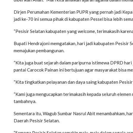
Dirjen Perumahan Kementerian PUPR yang pernah jadi Kepala
jadi ke-70 ini semua pihak di kabupaten Pessel bisa lebih sema
“Pesisir Selatan kabupaten yang welcome, terimakasih karen
Bupati Hendrajoni memgatakan, hari jadi kabupaten Pesisi
memajukan pembangunan.
“Kita juga buat sejarah dalam paripurna istimewa DPRD hari j
pantai Carocok Painan ini bertujuan agar masyarakat bisa mel
“Kita tingkatkan pelayanan dan daya saing kabupaten Pesisir S
“Kami juga mengucapkan terimakasih kepada seluruh elemen 
tambahnya.
Sementara itu, Wagub Sumbar Nasrul Abit menambahkam, hari 
Daerah Pesisir Selatan.
“Semoga Pesisir Selatan semakin maju, maju dalam segala aspe