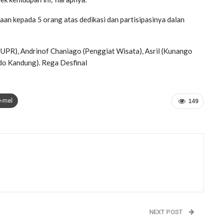
n kepada 5 orang atas dedikasi dan partisipasinya dalan
UPR), Andrinof Chaniago (Penggiat Wisata), Asril (Kunango
do Kandung). Rega Desfinal
e-mel
149
NEXT POST