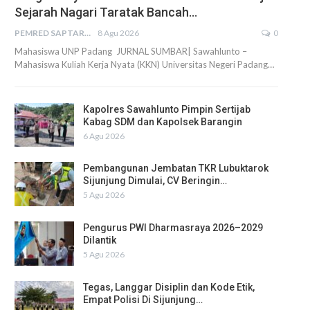
Sejarah Nagari Taratak Bancah…
PEMRED SAPTARIUS
8 Agu 2026
0
Mahasiswa UNP Padang JURNAL SUMBAR| Sawahlunto –
Mahasiswa Kuliah Kerja Nyata (KKN) Universitas Negeri Padang…
Kapolres Sawahlunto Pimpin Sertijab
Kabag SDM dan Kapolsek Barangin
6 Agu 2026
Pembangunan Jembatan TKR Lubuktarok
Sijunjung Dimulai, CV Beringin…
5 Agu 2026
Pengurus PWI Dharmasraya 2026–2029
Dilantik
5 Agu 2026
Tegas, Langgar Disiplin dan Kode Etik,
Empat Polisi Di Sijunjung…