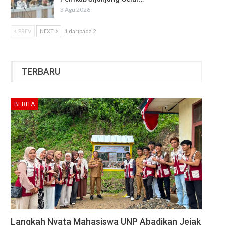
3 Agu 2026
PREV
NEXT
1 daripada 2
TERBARU
BERITA
Langkah Nyata Mahasiswa UNP Abadikan Jejak