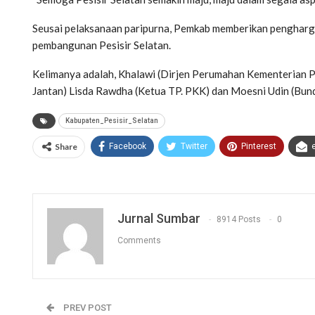
Seusai pelaksanaan paripurna, Pemkab memberikan penghargaa
pembangunan Pesisir Selatan.
Kelimanya adalah, Khalawi (Dirjen Perumahan Kementerian P
Jantan) Lisda Rawdha (Ketua TP. PKK) dan Moesni Udin (Bun
Kabupaten_Pesisir_Selatan
Share
Facebook
Twitter
Pinterest
Jurnal Sumbar
8914 Posts
0
Comments
PREV POST