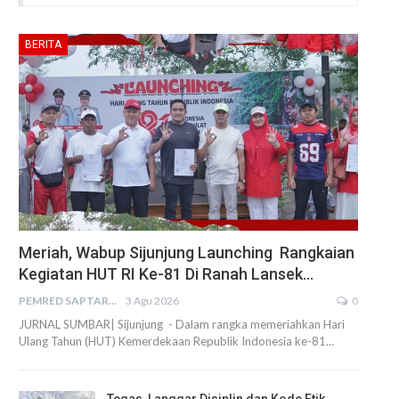
BERITA
Meriah, Wabup Sijunjung Launching Rangkaian
Kegiatan HUT RI Ke-81 Di Ranah Lansek…
PEMRED SAPTARIUS
3 Agu 2026
0
JURNAL SUMBAR| Sijunjung - Dalam rangka memeriahkan Hari
Ulang Tahun (HUT) Kemerdekaan Republik Indonesia ke-81…