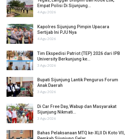
Tegas, Langgar Disiplin dan Kode Etik,
Empat Polisi Di Sijunjung…
4 Agu 2026
Kapolres Sijunjung Pimpin Upacara
Sertijab Ini PJU Nya
4 Agu 2026
Tim Ekspedisi Patriot (TEP) 2026 dari IPB
University Berkunjung ke…
3 Agu 2026
Bupati Sijunjung Lantik Pengurus Forum
Anak Daerah
3 Agu 2026
Di Car Free Day, Wabup dan Masyarakat
Sijunjung Nikmati…
3 Agu 2026
Bahas Pelaksanaan MTQ ke-XLII Di Koto VII,
Pemkab Sijunjung Gelar…