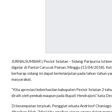
JURNALSUMBAR | Pesisir Selatan – Sidang Paripurna Istime
digelar di Pantai Carocok Painan, Minggu (15/04/2018). K
berharap sidang ini dapat berkelanjutan pada tahun-tahun ya
masyarakat.
“Kita apresiasi keberhasilan kabupaten Pesisir Selatan 2 tahu
diraih oleh pemkab maupun pada Bupati Hendrajoni,” kata Ded
Di kesempatan terpisah, Penggiat wisata Andrinof Chaniago 
diberikan Allah. “Mari kita amalkan ajaran agama dalam memaj