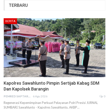
TERBARU
BERITA
Kapolres Sawahlunto Pimpin Sertijab Kabag SDM
Dan Kapolsek Barangin
PEMRED SAPTARIUS
6 Agu 2026
0
Regenerasi Kepemimpinan Perkuat Pelayanan Polri Presisi JURNAL
SUMBAR| Sawahlunto - Kapolres Sawahlunto, AKBP…