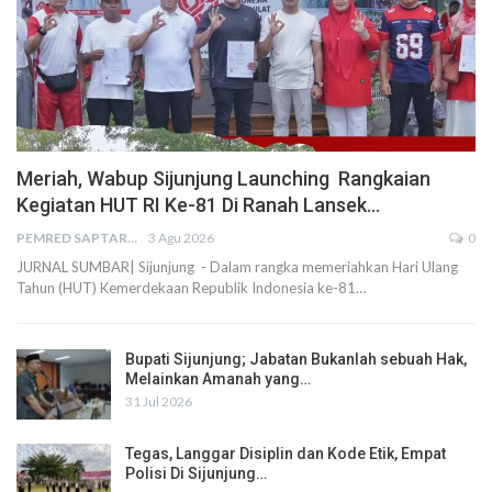
Meriah, Wabup Sijunjung Launching Rangkaian
Kegiatan HUT RI Ke-81 Di Ranah Lansek…
PEMRED SAPTARIUS
3 Agu 2026
0
JURNAL SUMBAR| Sijunjung - Dalam rangka memeriahkan Hari Ulang
Tahun (HUT) Kemerdekaan Republik Indonesia ke-81…
Bupati Sijunjung; Jabatan Bukanlah sebuah Hak,
Melainkan Amanah yang…
31 Jul 2026
Tegas, Langgar Disiplin dan Kode Etik, Empat
Polisi Di Sijunjung…