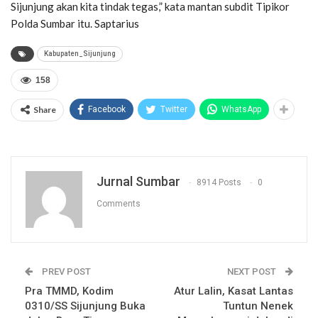
Sijunjung akan kita tindak tegas,” kata mantan subdit Tipikor
Polda Sumbar itu. Saptarius
Kabupaten_Sijunjung
158
Share
Facebook
Twitter
WhatsApp
Jurnal Sumbar
8914 Posts
0
Comments
PREV POST
NEXT POST
Pra TMMD, Kodim
Atur Lalin, Kasat Lantas
0310/SS Sijunjung Buka
Tuntun Nenek