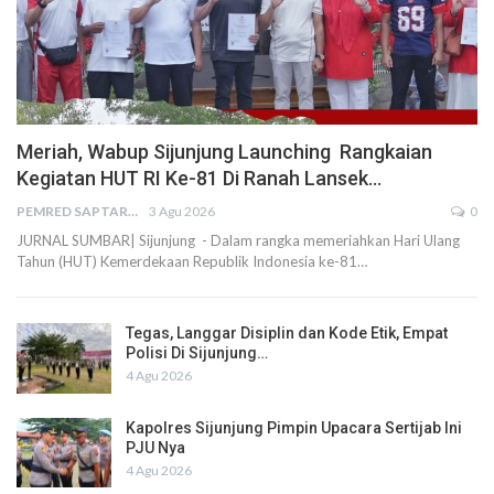
Meriah, Wabup Sijunjung Launching Rangkaian
Kegiatan HUT RI Ke-81 Di Ranah Lansek…
PEMRED SAPTARIUS
3 Agu 2026
0
JURNAL SUMBAR| Sijunjung - Dalam rangka memeriahkan Hari Ulang
Tahun (HUT) Kemerdekaan Republik Indonesia ke-81…
Tegas, Langgar Disiplin dan Kode Etik, Empat
Polisi Di Sijunjung…
4 Agu 2026
Kapolres Sijunjung Pimpin Upacara Sertijab Ini
PJU Nya
4 Agu 2026