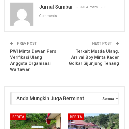
Jurnal Sumbar
8914 Posts
0
Comments
PREV POST
NEXT POST
PWI Minta Dewan Pers
Terkait Musda Ulang,
Verifikasi Ulang
Arrival Boy Minta Kader
Anggota Organisasi
Golkar Sijunjung Tenang
Wartawan
Anda Mungkin Juga Berminat
Semua
BERITA
BERITA