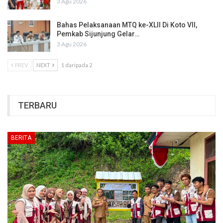
3 Agu 2026
Bahas Pelaksanaan MTQ ke-XLII Di Koto VII,
Pemkab Sijunjung Gelar…
3 Agu 2026
PREV
NEXT
1 daripada 2
TERBARU
BERITA