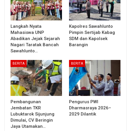
Langkah Nyata
Kapolres Sawahlunto
Mahasiswa UNP
Pimpin Sertijab Kabag
Abadikan Jejak Sejarah
SDM dan Kapolsek
Nagari Taratak Bancah
Barangin
Sawahlunto…
BERITA
BERITA
Pembangunan
Pengurus PWI
Jembatan TKR
Dharmasraya 2026–
Lubuktarok Sijunjung
2029 Dilantik
Dimulai, CV Beringin
Jaya Utamakan…