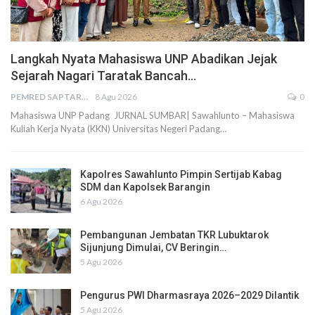
Langkah Nyata Mahasiswa UNP Abadikan Jejak
Sejarah Nagari Taratak Bancah…
PEMRED SAPTARIUS
8 Agu 2026
0
Mahasiswa UNP Padang JURNAL SUMBAR| Sawahlunto – Mahasiswa
Kuliah Kerja Nyata (KKN) Universitas Negeri Padang…
Kapolres Sawahlunto Pimpin Sertijab Kabag
SDM dan Kapolsek Barangin
6 Agu 2026
Pembangunan Jembatan TKR Lubuktarok
Sijunjung Dimulai, CV Beringin…
5 Agu 2026
Pengurus PWI Dharmasraya 2026–2029 Dilantik
5 Agu 2026