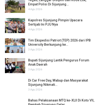
Tegas, Langgar Disiplin dan Kode Etik,
Empat Polisi Di Sijunjung…
4 Agu 2026
Kapolres Sijunjung Pimpin Upacara
Sertijab Ini PJU Nya
4 Agu 2026
Tim Ekspedisi Patriot (TEP) 2026 dari IPB
University Berkunjung ke…
3 Agu 2026
Bupati Sijunjung Lantik Pengurus Forum
Anak Daerah
3 Agu 2026
Di Car Free Day, Wabup dan Masyarakat
Sijunjung Nikmati…
3 Agu 2026
Bahas Pelaksanaan MTQ ke-XLII Di Koto VII,
Pemkab Sijunjung Gelar…