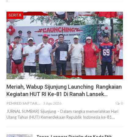
BERITA
Meriah, Wabup Sijunjung Launching Rangkaian
Kegiatan HUT RI Ke-81 Di Ranah Lansek…
PEMRED SAPTARIUS
3 Agu 2026
0
JURNAL SUMBAR| Sijunjung - Dalam rangka memeriahkan Hari
Ulang Tahun (HUT) Kemerdekaan Republik Indonesia ke-81…