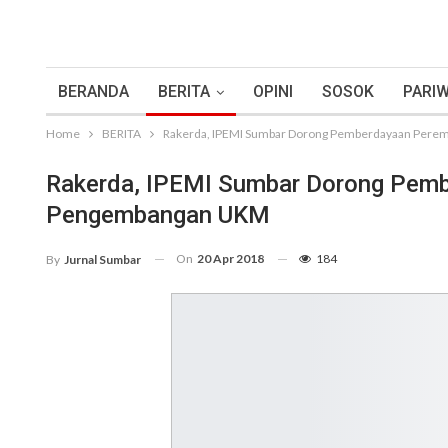
BERANDA
BERITA
OPINI
SOSOK
PARIW
Home
BERITA
Rakerda, IPEMI Sumbar Dorong Pemberdayaan Per
Rakerda, IPEMI Sumbar Dorong Pem
Pengembangan UKM
On
20 Apr 2018
184
By
Jurnal Sumbar