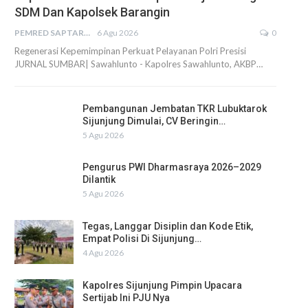
SDM Dan Kapolsek Barangin
PEMRED SAPTARIUS
6 Agu 2026
0
Regenerasi Kepemimpinan Perkuat Pelayanan Polri Presisi
JURNAL SUMBAR| Sawahlunto - Kapolres Sawahlunto, AKBP…
Pembangunan Jembatan TKR Lubuktarok
Sijunjung Dimulai, CV Beringin…
5 Agu 2026
Pengurus PWI Dharmasraya 2026–2029
Dilantik
5 Agu 2026
Tegas, Langgar Disiplin dan Kode Etik,
Empat Polisi Di Sijunjung…
4 Agu 2026
Kapolres Sijunjung Pimpin Upacara
Sertijab Ini PJU Nya