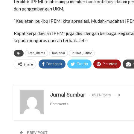
terakhir IPEMI telah mampu memberikan kontribusi dalam 
dan pengembangan UKM.
“Keuletan ibu-ibu IPEMI kita apresiasi. Mudah-mudahan IPEMI
Rapat kerja daerah IPEMI juga diisi dengan berbagai kegiat
kepada pengurus daerah terbaik. Jefri
Foto_Utama
Nasional
Pilihan_Editor
Share
Facebook
Twitter
Pinterest
Jurnal Sumbar
8914 Posts
0
Comments
PREV POST