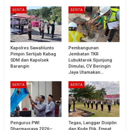
BERITA
BERITA
Kapolres Sawahlunto
Pembangunan
Pimpin Sertijab Kabag
Jembatan TKR
SDM dan Kapolsek
Lubuktarok Sijunjung
Barangin
Dimulai, CV Beringin
Jaya Utamakan…
BERITA
BERITA
Pengurus PWI
Tegas, Langgar Disiplin
Dharmasraya 2026–
dan Kode Etik, Empat