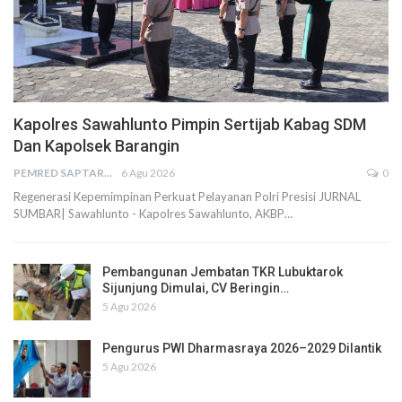
Kapolres Sawahlunto Pimpin Sertijab Kabag SDM
Dan Kapolsek Barangin
PEMRED SAPTARIUS
6 Agu 2026
0
Regenerasi Kepemimpinan Perkuat Pelayanan Polri Presisi JURNAL
SUMBAR| Sawahlunto - Kapolres Sawahlunto, AKBP…
Pembangunan Jembatan TKR Lubuktarok
Sijunjung Dimulai, CV Beringin…
5 Agu 2026
Pengurus PWI Dharmasraya 2026–2029 Dilantik
5 Agu 2026