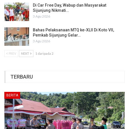
Di Car Free Day, Wabup dan Masyarakat
Sijunjung Nikmati…
3 Agu 2026
Bahas Pelaksanaan MTQ ke-XLII Di Koto VII,
Pemkab Sijunjung Gelar…
3 Agu 2026
PREV
NEXT
1 daripada 2
TERBARU
BERITA