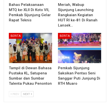
Bahas Pelaksanaan
Meriah, Wabup
MTQ ke-XLII Di Koto VII,
Sijunjung Launching
Pemkab Sijunjung Gelar
Rangkaian Kegiatan
Rapat Teknis
HUT RI ke-81 Di Ranah
Lansek…
BERITA
BERITA
Tampil di Dewan Bahasa
Pemkab Sijunjung
Pustaka KL, Satupena
Saksikan Pentas Seni
Sumbar dan Sumbar
Sanggar Puti Junjung Di
Talenta Pukau Penonton
RTH Muaro
PREV
NEXT