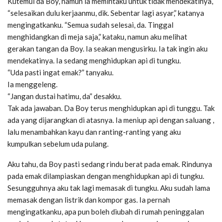
Kutemui da Boy, namun ia memintaku untuk tidak mendekatinya,
“selesaikan dulu kerjaanmu, dik. Sebentar lagi asyar,” katanya
mengingatkanku. “Semua sudah selesai, da. Tinggal
menghidangkan di meja saja,” kataku, namun aku melihat
gerakan tangan da Boy. Ia seakan mengusirku. Ia tak ingin aku
mendekatinya. Ia sedang menghidupkan api di tungku.
“Uda pasti ingat emak?” tanyaku.
Ia menggeleng.
“Jangan dustai hatimu, da” desakku.
Tak ada jawaban. Da Boy terus menghidupkan api di tunggu. Tak
ada yang dijarangkan di atasnya. Ia meniup api dengan saluang ,
lalu menambahkan kayu dan ranting-ranting yang aku
kumpulkan sebelum uda pulang.
Aku tahu, da Boy pasti sedang rindu berat pada emak. Rindunya
pada emak dilampiaskan dengan menghidupkan api di tungku.
Sesungguhnya aku tak lagi memasak di tungku. Aku sudah lama
memasak dengan listrik dan kompor gas. Ia pernah
mengingatkanku, apa pun boleh diubah di rumah peninggalan