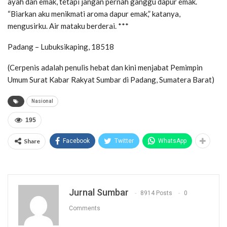
ayah dan emak, tetapi jangan pernah ganggu dapur emak.
“Biarkan aku menikmati aroma dapur emak,” katanya,
mengusirku. Air mataku berderai. ***
Padang – Lubuksikaping, 18518
(Cerpenis adalah penulis hebat dan kini menjabat Pemimpin
Umum Surat Kabar Rakyat Sumbar di Padang, Sumatera Barat)
Nasional
195
Share
Facebook
Twitter
WhatsApp
Jurnal Sumbar
8914 Posts
0
Comments