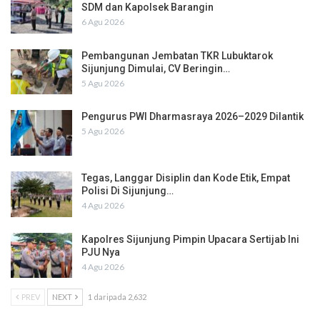
SDM dan Kapolsek Barangin
6 Agu 2026
Pembangunan Jembatan TKR Lubuktarok
Sijunjung Dimulai, CV Beringin…
5 Agu 2026
Pengurus PWI Dharmasraya 2026–2029 Dilantik
5 Agu 2026
Tegas, Langgar Disiplin dan Kode Etik, Empat
Polisi Di Sijunjung…
4 Agu 2026
Kapolres Sijunjung Pimpin Upacara Sertijab Ini
PJU Nya
4 Agu 2026
PREV
NEXT
1 daripada 2,632