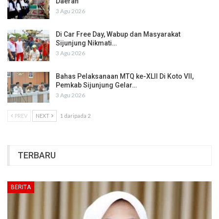
Daerah
3 Agu 2026
Di Car Free Day, Wabup dan Masyarakat
Sijunjung Nikmati…
3 Agu 2026
Bahas Pelaksanaan MTQ ke-XLII Di Koto VII,
Pemkab Sijunjung Gelar…
3 Agu 2026
PREV
NEXT
1 daripada 2
TERBARU
BERITA