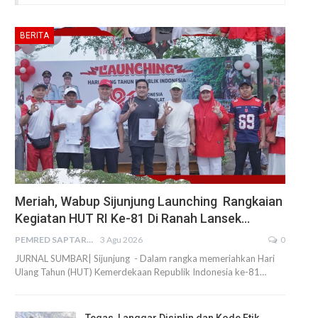
BERITA
Meriah, Wabup Sijunjung Launching Rangkaian
Kegiatan HUT RI Ke-81 Di Ranah Lansek…
PEMRED SAPTARIUS
3 Agu 2026
0
JURNAL SUMBAR| Sijunjung - Dalam rangka memeriahkan Hari
Ulang Tahun (HUT) Kemerdekaan Republik Indonesia ke-81…