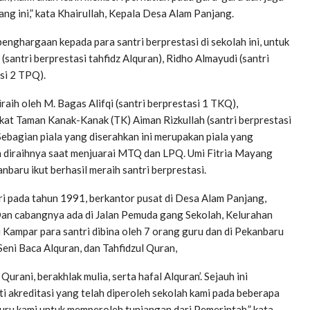
ng ini,” kata Khairullah, Kepala Desa Alam Panjang.
enghargaan kepada para santri berprestasi di sekolah ini, untuk
(santri berprestasi tahfidz Alquran), Ridho Almayudi (santri
si 2 TPQ).
ih oleh M. Bagas Alifqi (santri berprestasi 1 TKQ),
kat Taman Kanak-Kanak (TK) Aiman Rizkullah (santri berprestasi
 Sebagian piala yang diserahkan ini merupakan piala yang
h diraihnya saat menjuarai MTQ dan LPQ. Umi Fitria Mayang
baru ikut berhasil meraih santri berprestasi.
ari pada tahun 1991, berkantor pusat di Desa Alam Panjang,
an cabangnya ada di Jalan Pemuda gang Sekolah, Kelurahan
Kampar para santri dibina oleh 7 orang guru dan di Pekanbaru
Seni Baca Alquran, dan Tahfidzul Quran,
rani, berakhlak mulia, serta hafal Alquran’. Sejauh ini
 akreditasi yang telah diperoleh sekolah kami pada beberapa
-guru kami untuk memperoleh tunjangan dari Pemerintah,” kata