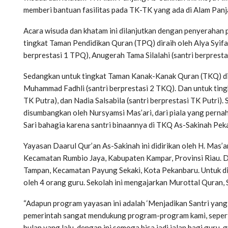
memberi bantuan fasilitas pada TK-TK yang ada di Alam Panja
Acara wisuda dan khatam ini dilanjutkan dengan penyerahan p
tingkat Taman Pendidikan Quran (TPQ) diraih oleh Alya Syifa 
berprestasi 1 TPQ), Anugerah Tama Silalahi (santri berpresta
Sedangkan untuk tingkat Taman Kanak-Kanak Quran (TKQ) dira
Muhammad Fadhli (santri berprestasi 2 TKQ). Dan untuk ting
TK Putra), dan Nadia Salsabila (santri berprestasi TK Putri).
disumbangkan oleh Nursyamsi Mas’ari, dari piala yang perna
Sari bahagia karena santri binaannya di TKQ As-Sakinah Pekan
Yayasan Daarul Qur’an As-Sakinah ini didirikan oleh H. Mas’
Kecamatan Rumbio Jaya, Kabupaten Kampar, Provinsi Riau. D
Tampan, Kecamatan Payung Sekaki, Kota Pekanbaru. Untuk di 
oleh 4 orang guru. Sekolah ini mengajarkan Murottal Quran, 
“Adapun program yayasan ini adalah ‘Menjadikan Santri yang Qu
pemerintah sangat mendukung program-program kami, seperti
bulan yang lalu, dengan ini semoga bisa jadi jalan bagi guru