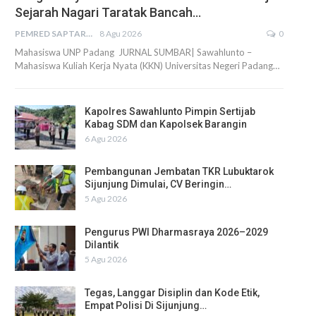
Sejarah Nagari Taratak Bancah…
PEMRED SAPTARIUS
8 Agu 2026
0
Mahasiswa UNP Padang JURNAL SUMBAR| Sawahlunto –
Mahasiswa Kuliah Kerja Nyata (KKN) Universitas Negeri Padang…
Kapolres Sawahlunto Pimpin Sertijab
Kabag SDM dan Kapolsek Barangin
6 Agu 2026
Pembangunan Jembatan TKR Lubuktarok
Sijunjung Dimulai, CV Beringin…
5 Agu 2026
Pengurus PWI Dharmasraya 2026–2029
Dilantik
5 Agu 2026
Tegas, Langgar Disiplin dan Kode Etik,
Empat Polisi Di Sijunjung…