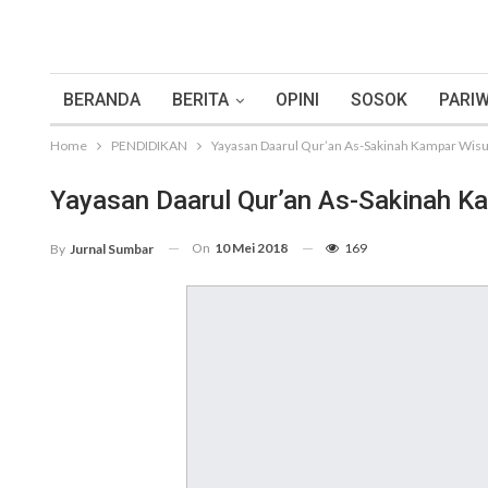
BERANDA
BERITA
OPINI
SOSOK
PARIW
Home
PENDIDIKAN
Yayasan Daarul Qur’an As-Sakinah Kampar Wisu
Yayasan Daarul Qur’an As-Sakinah Ka
On
10 Mei 2018
169
By
Jurnal Sumbar