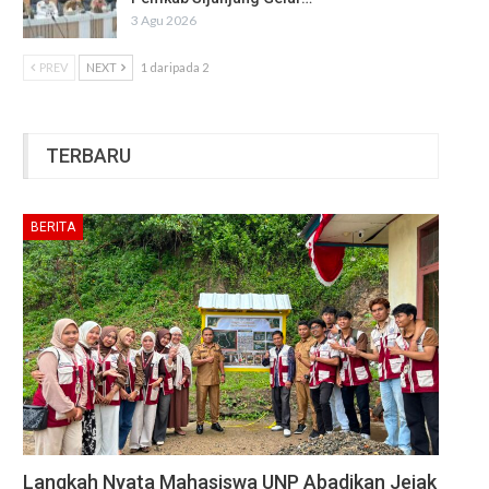
3 Agu 2026
PREV
NEXT
1 daripada 2
TERBARU
BERITA
Langkah Nyata Mahasiswa UNP Abadikan Jejak