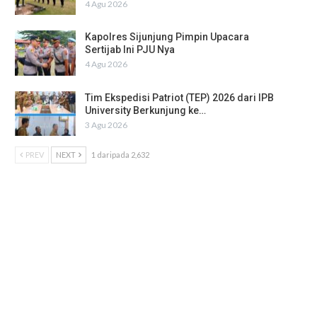
4 Agu 2026
Kapolres Sijunjung Pimpin Upacara
Sertijab Ini PJU Nya
4 Agu 2026
Tim Ekspedisi Patriot (TEP) 2026 dari IPB
University Berkunjung ke…
3 Agu 2026
PREV
NEXT
1 daripada 2,632