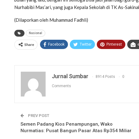
Nurhabibi Mas’ari, yang juga Kepala Sekolah di TK As-Sakin
(Dilaporkan oleh Muhammad Fadhli)
Nasional
Share
Facebook
Twitter
Pinterest
Jurnal Sumbar
8914 Posts
0
Comments
PREV POST
Semen Padang Kios Penampungan, Wako
Nurmatias: Pusat Bangun Pasar Atas Rp354 Miliar