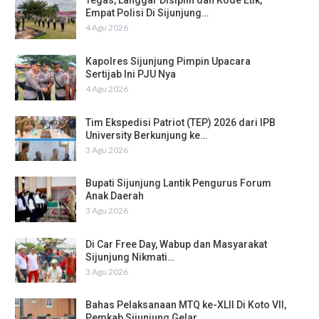
Tegas, Langgar Disiplin dan Kode Etik,
Empat Polisi Di Sijunjung…
4 Agu 2026
Kapolres Sijunjung Pimpin Upacara
Sertijab Ini PJU Nya
4 Agu 2026
Tim Ekspedisi Patriot (TEP) 2026 dari IPB
University Berkunjung ke…
3 Agu 2026
Bupati Sijunjung Lantik Pengurus Forum
Anak Daerah
3 Agu 2026
Di Car Free Day, Wabup dan Masyarakat
Sijunjung Nikmati…
3 Agu 2026
Bahas Pelaksanaan MTQ ke-XLII Di Koto VII,
Pemkab Sijunjung Gelar…