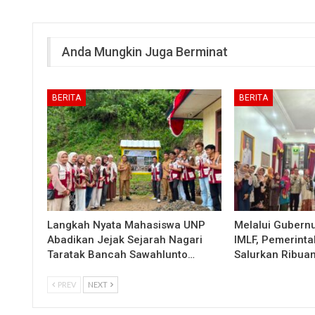
Anda Mungkin Juga Berminat
BERITA
BERITA
Langkah Nyata Mahasiswa UNP
Melalui Gubern
Abadikan Jejak Sejarah Nagari
IMLF, Pemerinta
Taratak Bancah Sawahlunto…
Salurkan Ribua
PREV
NEXT