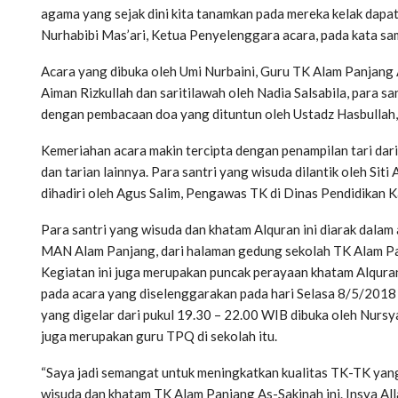
agama yang sejak dini kita tanamkan pada mereka kelak dapa
Nurhabibi Mas’ari, Ketua Penyelenggara acara, pada kata s
Acara yang dibuka oleh Umi Nurbaini, Guru TK Alam Panjang 
Aiman Rizkullah dan saritilawah oleh Nadia Salsabila, para s
dengan pembacaan doa yang dituntun oleh Ustadz Hasbullah, 
Kemeriahan acara makin tercipta dengan penampilan tari dar
dan tarian lainnya. Para santri yang wisuda dilantik oleh Sit
dihadiri oleh Agus Salim, Pengawas TK di Dinas Pendidikan 
Para santri yang wisuda dan khatam Alquran ini diarak dalam
MAN Alam Panjang, dari halaman gedung sekolah TK Alam Pa
Kegiatan ini juga merupakan puncak perayaan khatam Alqura
pada acara yang diselenggarakan pada hari Selasa 8/5/2018
yang digelar dari pukul 19.30 – 22.00 WIB dibuka oleh Nurs
juga merupakan guru TPQ di sekolah itu.
“Saya jadi semangat untuk meningkatkan kualitas TK-TK yang
wisuda dan khatam TK Alam Panjang As-Sakinah ini. Insya All