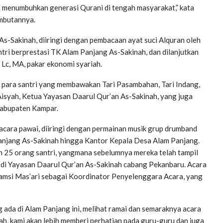
t menumbuhkan generasi Qurani di tengah masyarakat,” kata
ambutannya.
As-Sakinah, diiringi dengan pembacaan ayat suci Alquran oleh
antri berprestasi TK Alam Panjang As-Sakinah, dan dilanjutkan
Lc, MA, pakar ekonomi syariah.
i para santri yang membawakan Tari Pasambahan, Tari Indang,
i Aisyah, Ketua Yayasan Daarul Qur’an As-Sakinah, yang juga
Kabupaten Kampar.
 acara pawai, diiringi dengan permainan musik grup drumband
njang As-Sakinah hingga Kantor Kepala Desa Alam Panjang.
n 25 orang santri, yangmana sebelumnya mereka telah tampil
 di Yayasan Daarul Qur’an As-Sakinah cabang Pekanbaru. Acara
yamsi Mas’ari sebagai Koordinator Penyelenggara Acara, yang
 ada di Alam Panjang ini, melihat ramai dan semaraknya acara
ah, kami akan lebih memberi perhatian pada guru-guru dan juga