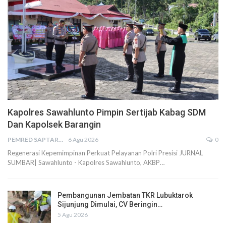
Kapolres Sawahlunto Pimpin Sertijab Kabag SDM
Dan Kapolsek Barangin
PEMRED SAPTARIUS
6 Agu 2026
0
Regenerasi Kepemimpinan Perkuat Pelayanan Polri Presisi JURNAL
SUMBAR| Sawahlunto - Kapolres Sawahlunto, AKBP…
Pembangunan Jembatan TKR Lubuktarok
Sijunjung Dimulai, CV Beringin…
5 Agu 2026