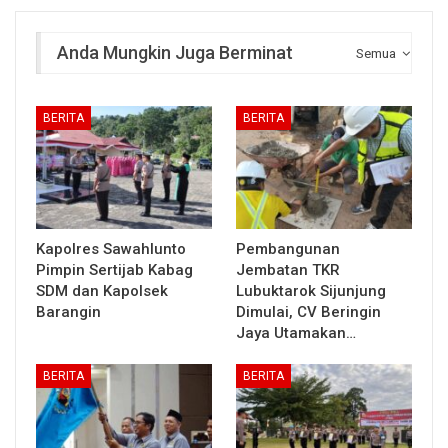
Anda Mungkin Juga Berminat
Semua
BERITA
BERITA
Kapolres Sawahlunto
Pembangunan
Pimpin Sertijab Kabag
Jembatan TKR
SDM dan Kapolsek
Lubuktarok Sijunjung
Barangin
Dimulai, CV Beringin
Jaya Utamakan…
BERITA
BERITA