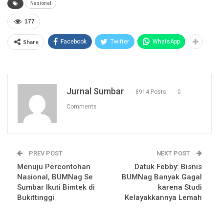
Nasional
177
Share
Facebook
Twitter
WhatsApp
Jurnal Sumbar
8914 Posts
0
Comments
PREV POST
NEXT POST
Menuju Percontohan
Datuk Febby: Bisnis
Nasional, BUMNag Se
BUMNag Banyak Gagal
Sumbar Ikuti Bimtek di
karena Studi
Bukittinggi
Kelayakkannya Lemah