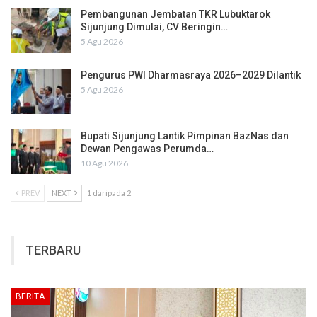
Pembangunan Jembatan TKR Lubuktarok
Sijunjung Dimulai, CV Beringin…
5 Agu 2026
Pengurus PWI Dharmasraya 2026–2029 Dilantik
5 Agu 2026
Bupati Sijunjung Lantik Pimpinan BazNas dan
Dewan Pengawas Perumda…
10 Agu 2026
PREV
NEXT
1 daripada 2
TERBARU
BERITA