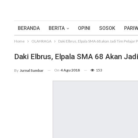
BERANDA
BERITA
OPINI
SOSOK
PARIW
Home
OLAHRAGA
Daki Elbrus, Elpala SMA 68 akan Jadi Tim Pelajar
Daki Elbrus, Elpala SMA 68 Akan Jad
On
4 Agu 2018
153
By
Jurnal Sumbar