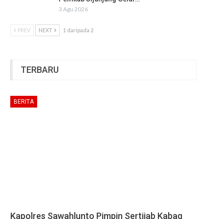
3 Agu 2026
PREV
NEXT
1 daripada 2
TERBARU
BERITA
Kapolres Sawahlunto Pimpin Sertijab Kabag