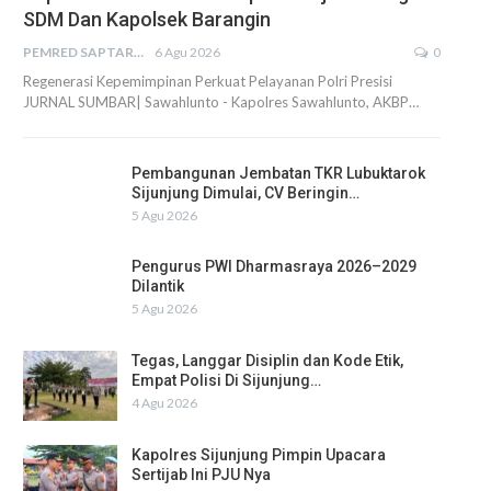
SDM Dan Kapolsek Barangin
PEMRED SAPTARIUS
6 Agu 2026
0
Regenerasi Kepemimpinan Perkuat Pelayanan Polri Presisi
JURNAL SUMBAR| Sawahlunto - Kapolres Sawahlunto, AKBP…
Pembangunan Jembatan TKR Lubuktarok
Sijunjung Dimulai, CV Beringin…
5 Agu 2026
Pengurus PWI Dharmasraya 2026–2029
Dilantik
5 Agu 2026
Tegas, Langgar Disiplin dan Kode Etik,
Empat Polisi Di Sijunjung…
4 Agu 2026
Kapolres Sijunjung Pimpin Upacara
Sertijab Ini PJU Nya