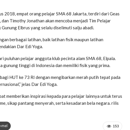
us 2018, empat orang pelajar SMA 68 Jakarta, terdiri dari Geas
i, dan Timothy Jonathan akan mencoba menjadi Tim Pelajar
Gunung Elbrus yang selalu diselimuti salju abadi.
ngan berbagai latihan, baik latihan fisik maupun latihan
Pendakian Dar Edi Yoga.
dari puluhan pelajar anggota klub pecinta alam SMA 68, Elpala.
unung tinggi di Indonesia dan memiliki fisik yang prima.
h bagi HUT ke 73 RI dengan mengibarkan merah putih tepat pada
nasional,” jelas Dar Edi Yoga.
pat memberikan inspirasi kepada para pelajar lainnya untuk terus
e, sikap pantang menyerah, serta kesadaran bela negara. rilis
e-mel
153