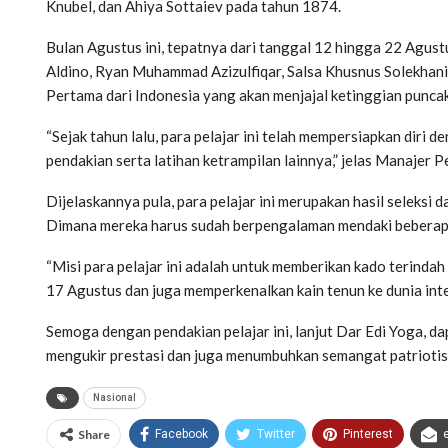
Knubel, dan Ahiya Sottaiev pada tahun 1874.
Bulan Agustus ini, tepatnya dari tanggal 12 hingga 22 Agust
Aldino, Ryan Muhammad Azizulfiqar, Salsa Khusnus Solekhan
Pertama dari Indonesia yang akan menjajal ketinggian puncak 
“Sejak tahun lalu, para pelajar ini telah mempersiapkan diri de
pendakian serta latihan ketrampilan lainnya,” jelas Manajer 
Dijelaskannya pula, para pelajar ini merupakan hasil seleksi 
Dimana mereka harus sudah berpengalaman mendaki beberapa g
“Misi para pelajar ini adalah untuk memberikan kado terinda
17 Agustus dan juga memperkenalkan kain tenun ke dunia inter
Semoga dengan pendakian pelajar ini, lanjut Dar Edi Yoga, da
mengukir prestasi dan juga menumbuhkan semangat patriotism
Nasional
Share
Facebook
Twitter
Pinterest