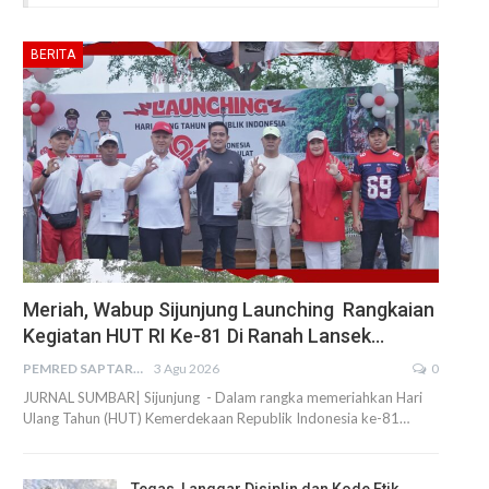
BERITA
Meriah, Wabup Sijunjung Launching Rangkaian
Kegiatan HUT RI Ke-81 Di Ranah Lansek…
PEMRED SAPTARIUS
3 Agu 2026
0
JURNAL SUMBAR| Sijunjung - Dalam rangka memeriahkan Hari
Ulang Tahun (HUT) Kemerdekaan Republik Indonesia ke-81…