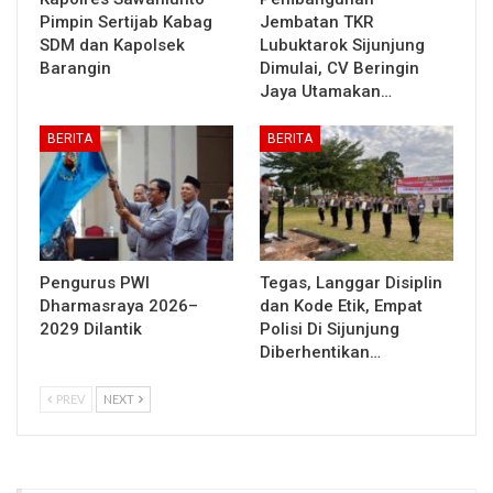
Pimpin Sertijab Kabag
Jembatan TKR
SDM dan Kapolsek
Lubuktarok Sijunjung
Barangin
Dimulai, CV Beringin
Jaya Utamakan…
BERITA
BERITA
Pengurus PWI
Tegas, Langgar Disiplin
Dharmasraya 2026–
dan Kode Etik, Empat
2029 Dilantik
Polisi Di Sijunjung
Diberhentikan…
PREV
NEXT