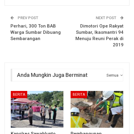
PREV POST
NEXT POST
Perhari, 300 Ton BAB
Dimotori Ope Rakyat
Warga Sumbar Dibuang
Sumbar, Ikasmantri 94
Sembarangan
Menuju Reuni Perak di
2019
Anda Mungkin Juga Berminat
Semua
BERITA
BERITA
Kapolres Sawahlunto
Pembangunan