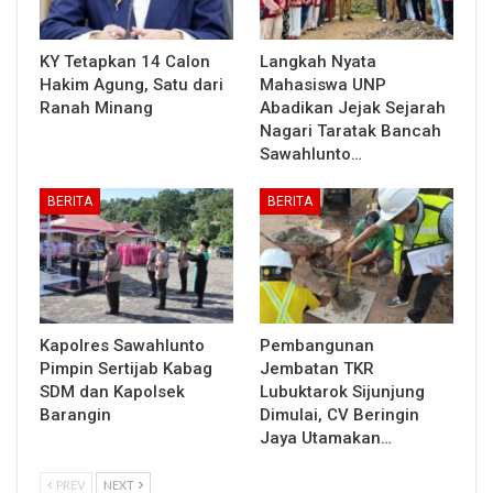
KY Tetapkan 14 Calon
Langkah Nyata
Hakim Agung, Satu dari
Mahasiswa UNP
Ranah Minang
Abadikan Jejak Sejarah
Nagari Taratak Bancah
Sawahlunto…
BERITA
BERITA
Kapolres Sawahlunto
Pembangunan
Pimpin Sertijab Kabag
Jembatan TKR
SDM dan Kapolsek
Lubuktarok Sijunjung
Barangin
Dimulai, CV Beringin
Jaya Utamakan…
PREV
NEXT