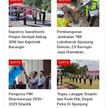
BERITA
BERITA
Kapolres Sawahlunto
Pembangunan
Pimpin Sertijab Kabag
Jembatan TKR
SDM dan Kapolsek
Lubuktarok Sijunjung
Barangin
Dimulai, CV Beringin
Jaya Utamakan…
BERITA
BERITA
Pengurus PWI
Tegas, Langgar Disiplin
Dharmasraya 2026–
dan Kode Etik, Empat
2029 Dilantik
Polisi Di Sijunjung