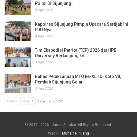
Polisi Di Sijunjung…
4 Agu 2026
Kapolres Sijunjung Pimpin Upacara Sertijab Ini
PJU Nya
4 Agu 2026
Tim Ekspedisi Patriot (TEP) 2026 dari IPB
University Berkunjung ke…
3 Agu 2026
Bahas Pelaksanaan MTQ ke-XLII Di Koto VII,
Pemkab Sijunjung Gelar…
3 Agu 2026
PREV
NEXT
1 daripada 2,632
© 2017 - 2026 - Jurnal Sumbar. All Rights Reserved.
Web IT :
Muhsine Piliang