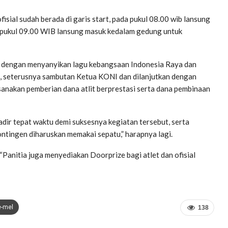
isial sudah berada di garis start, pada pukul 08.00 wib lansung
da pukul 09.00 WIB lansung masuk kedalam gedung untuk
i dengan menyanyikan lagu kebangsaan Indonesia Raya dan
na, seterusnya sambutan Ketua KONI dan dilanjutkan dengan
sanakan pemberian dana atlit berprestasi serta dana pembinaan
hadir tepat waktu demi suksesnya kegiatan tersebut, serta
ntingen diharuskan memakai sepatu,” harapnya lagi.
, “Panitia juga menyediakan Doorprize bagi atlet dan ofisial
e-mel
138