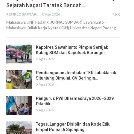
Sejarah Nagari Taratak Bancah…
PEMRED SAPTARIUS
8 Agu 2026
0
Mahasiswa UNP Padang JURNAL SUMBAR| Sawahlunto –
Mahasiswa Kuliah Kerja Nyata (KKN) Universitas Negeri Padang…
Kapolres Sawahlunto Pimpin Sertijab
Kabag SDM dan Kapolsek Barangin
6 Agu 2026
Pembangunan Jembatan TKR Lubuktarok
Sijunjung Dimulai, CV Beringin…
5 Agu 2026
Pengurus PWI Dharmasraya 2026–2029
Dilantik
5 Agu 2026
Tegas, Langgar Disiplin dan Kode Etik,
Empat Polisi Di Sijunjung…