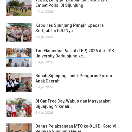
Tegas, Langgar Disiplin dan Kode Etik,
Empat Polisi Di Sijunjung…
4 Agu 2026
Kapolres Sijunjung Pimpin Upacara
Sertijab Ini PJU Nya
4 Agu 2026
Tim Ekspedisi Patriot (TEP) 2026 dari IPB
University Berkunjung ke…
3 Agu 2026
Bupati Sijunjung Lantik Pengurus Forum
Anak Daerah
3 Agu 2026
Di Car Free Day, Wabup dan Masyarakat
Sijunjung Nikmati…
3 Agu 2026
Bahas Pelaksanaan MTQ ke-XLII Di Koto VII,
Pemkab Sijunjung Gelar…