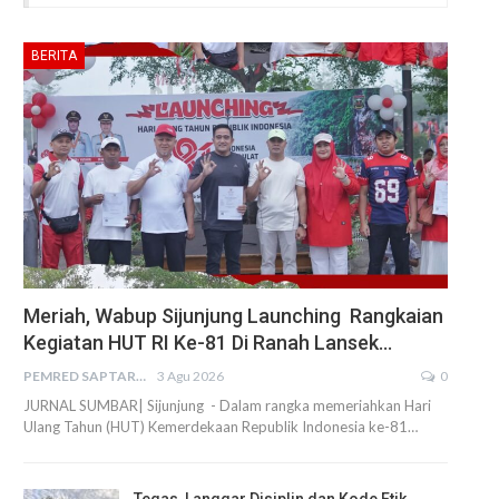
BERITA
Meriah, Wabup Sijunjung Launching Rangkaian
Kegiatan HUT RI Ke-81 Di Ranah Lansek…
PEMRED SAPTARIUS
3 Agu 2026
0
JURNAL SUMBAR| Sijunjung - Dalam rangka memeriahkan Hari
Ulang Tahun (HUT) Kemerdekaan Republik Indonesia ke-81…