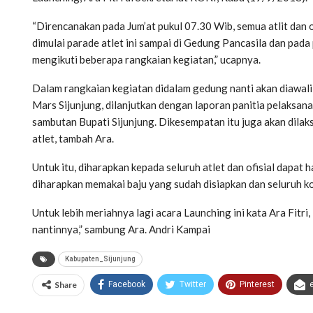
“Direncanakan pada Jum’at pukul 07.30 Wib, semua atlit dan of
dimulai parade atlet ini sampai di Gedung Pancasila dan pa
mengikuti beberapa rangkaian kegiatan,” ucapnya.
Dalam rangkaian kegiatan didalam gedung nanti akan diawal
Mars Sijunjung, dilanjutkan dengan laporan panitia pelaksa
sambutan Bupati Sijunjung. Dikesempatan itu juga akan dilak
atlet, tambah Ara.
Untuk itu, diharapkan kepada seluruh atlet dan ofisial dapat 
diharapkan memakai baju yang sudah disiapkan dan seluruh ko
Untuk lebih meriahnya lagi acara Launching ini kata Ara Fitri
nantinnya,” sambung Ara. Andri Kampai
Kabupaten_Sijunjung
Share
Facebook
Twitter
Pinterest