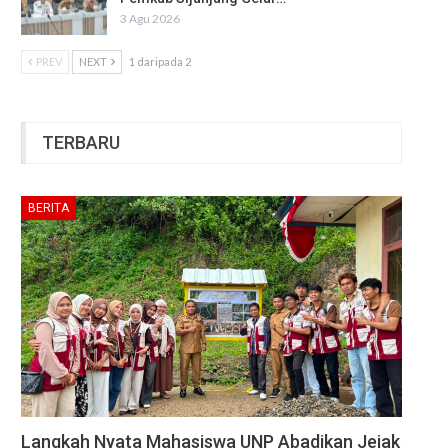
3 Agu 2026
PREV
NEXT
1 daripada 2
TERBARU
BERITA
Langkah Nyata Mahasiswa UNP Abadikan Jejak