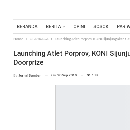
BERANDA
BERITA
OPINI
SOSOK
PARIW
Home
OLAHRAGA
Launching Atlet Porprov, KONI Sijunjung akan Ge
Launching Atlet Porprov, KONI Sijunj
Doorprize
On
20 Sep 2018
138
By
Jurnal Sumbar