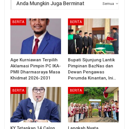
Anda Mungkin Juga Berminat
Semua
BERITA
BERITA
Age Kurniawan Terpilih
Bupati Sijunjung Lantik
Aklamasi Pimpin PC IKA-
Pimpinan BazNas dan
PMII Dharmasraya Masa
Dewan Pengawas
Khidmat 2026-2031
Perumda Kinantan, Ini…
BERITA
BERITA
KY Tetapkan 14 Calon
Langkah Nyata