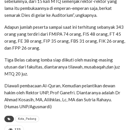
sebelumnya, dari 15 kali MTQ semenjak rektor-rektor yang
lama itu pembukaannya di emperan-emperan saja, berkat
semarak Dies di gelar ke Auditorium”, ungkapnya.
Adapun jumlah peserta sampai saat ini terhitung sebanyak 343
orang yang terdiri dari FMIPA 74 orang, FIS 48 orang, FT 45
orang, FE 38 orang, FIP 35 orang, FBS 31 orang, FIK 26 orang,
dan FPP 26 orang.
Tiga Belas cabang lomba siap diikuti oleh masing-masing
utusan dari fakultas, diantaranya tilawah, musabaqah,dan juz
MTQ 20 juz.
Diawali pembacaan Al-Quran, Kemudian pelantikan dewan
hakim oleh Rektor UNP, Prof Ganefri. Diantaranya adalah Dr
Ahmad Kosasih, MA, Aliihklas, Lc, MA dan Sutria Rahayu.
(Humas UNP/Agusmardi)
Kota_Padang
133