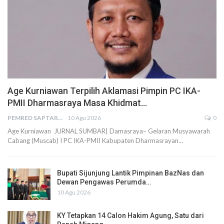
Age Kurniawan Terpilih Aklamasi Pimpin PC IKA-
PMII Dharmasraya Masa Khidmat…
PEMRED SAPTARIUS
10 Agu 2026
0
Age Kurniawan JURNAL SUMBAR| Damasraya– Gelaran Musyawarah
Cabang (Muscab) I PC IKA-PMII Kabupaten Dharmasrayan…
Bupati Sijunjung Lantik Pimpinan BazNas dan
Dewan Pengawas Perumda…
10 Agu 2026
KY Tetapkan 14 Calon Hakim Agung, Satu dari