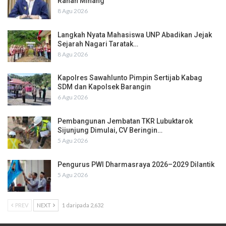
Ranah Minang
8 Agu 2026
Langkah Nyata Mahasiswa UNP Abadikan Jejak
Sejarah Nagari Taratak…
8 Agu 2026
Kapolres Sawahlunto Pimpin Sertijab Kabag
SDM dan Kapolsek Barangin
6 Agu 2026
Pembangunan Jembatan TKR Lubuktarok
Sijunjung Dimulai, CV Beringin…
5 Agu 2026
Pengurus PWI Dharmasraya 2026–2029 Dilantik
5 Agu 2026
PREV
NEXT
1 daripada 2,632