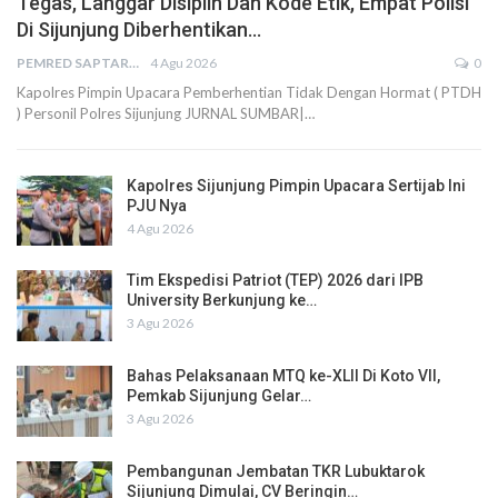
Tegas, Langgar Disiplin Dan Kode Etik, Empat Polisi
Di Sijunjung Diberhentikan…
PEMRED SAPTARIUS
4 Agu 2026
0
Kapolres Pimpin Upacara Pemberhentian Tidak Dengan Hormat ( PTDH
) Personil Polres Sijunjung JURNAL SUMBAR|…
Kapolres Sijunjung Pimpin Upacara Sertijab Ini
PJU Nya
4 Agu 2026
Tim Ekspedisi Patriot (TEP) 2026 dari IPB
University Berkunjung ke…
3 Agu 2026
Bahas Pelaksanaan MTQ ke-XLII Di Koto VII,
Pemkab Sijunjung Gelar…
3 Agu 2026
Pembangunan Jembatan TKR Lubuktarok
Sijunjung Dimulai, CV Beringin…