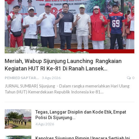
Meriah, Wabup Sijunjung Launching Rangkaian
Kegiatan HUT RI Ke-81 Di Ranah Lansek…
PEMRED SAPTARIUS
3 Agu 2026
0
JURNAL SUMBAR| Sijunjung - Dalam rangka memeriahkan Hari Ulang
Tahun (HUT) Kemerdekaan Republik Indonesia ke-81…
Tegas, Langgar Disiplin dan Kode Etik, Empat
Polisi Di Sijunjung…
4 Agu 2026
Kapolres Sijunjung Pimpin Upacara Sertijab Ini