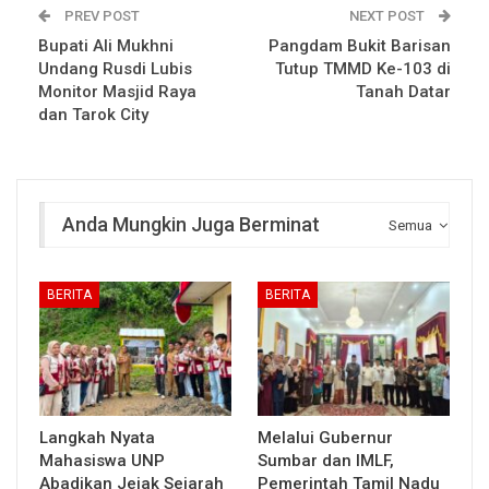
PREV POST
NEXT POST
Bupati Ali Mukhni
Pangdam Bukit Barisan
Undang Rusdi Lubis
Tutup TMMD Ke-103 di
Monitor Masjid Raya
Tanah Datar
dan Tarok City
Anda Mungkin Juga Berminat
Semua
BERITA
BERITA
Langkah Nyata
Melalui Gubernur
Mahasiswa UNP
Sumbar dan IMLF,
Abadikan Jejak Sejarah
Pemerintah Tamil Nadu