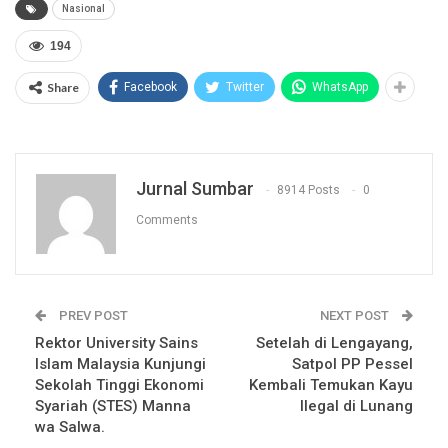
Nasional
194
Share
Facebook
Twitter
WhatsApp
Jurnal Sumbar
8914 Posts
0
Comments
PREV POST
NEXT POST
Rektor University Sains
Setelah di Lengayang,
Islam Malaysia Kunjungi
Satpol PP Pessel
Sekolah Tinggi Ekonomi
Kembali Temukan Kayu
Syariah (STES) Manna
Ilegal di Lunang
wa Salwa.