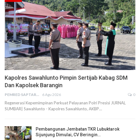
Kapolres Sawahlunto Pimpin Sertijab Kabag SDM
Dan Kapolsek Barangin
PEMRED SAPTARIUS
6 Agu 2026
0
Regenerasi Kepemimpinan Perkuat Pelayanan Polri Presisi JURNAL
SUMBAR| Sawahlunto - Kapolres Sawahlunto, AKBP…
Pembangunan Jembatan TKR Lubuktarok
Sijunjung Dimulai, CV Beringin…