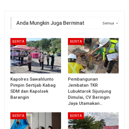
Anda Mungkin Juga Berminat
Semua
BERITA
BERITA
Kapolres Sawahlunto
Pembangunan
Pimpin Sertijab Kabag
Jembatan TKR
SDM dan Kapolsek
Lubuktarok Sijunjung
Barangin
Dimulai, CV Beringin
Jaya Utamakan…
BERITA
BERITA