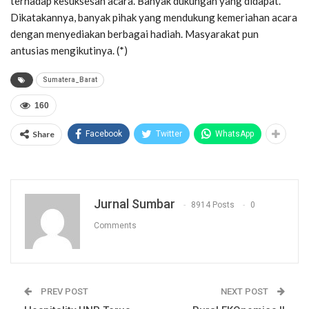
terhadap kesuksesan acara. Banyak dukungan yang didapat.
Dikatakannya, banyak pihak yang mendukung kemeriahan acara
dengan menyediakan berbagai hadiah. Masyarakat pun
antusias mengikutinya. (*)
Sumatera_Barat
160
Share
Facebook
Twitter
WhatsApp
Jurnal Sumbar
8914 Posts
0
Comments
PREV POST
NEXT POST