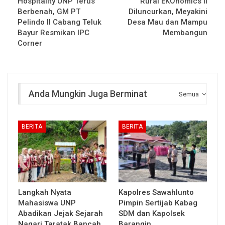
Hospitality UNP Terus
Rural EKOnomics II
Berbenah, GM PT
Diluncurkan, Meyakini
Pelindo II Cabang Teluk
Desa Mau dan Mampu
Bayur Resmikan IPC
Membangun
Corner
Anda Mungkin Juga Berminat
Semua
BERITA
BERITA
Langkah Nyata
Kapolres Sawahlunto
Mahasiswa UNP
Pimpin Sertijab Kabag
Abadikan Jejak Sejarah
SDM dan Kapolsek
Nagari Taratak Bancah
Barangin