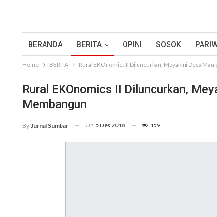
BERANDA
BERITA
OPINI
SOSOK
PARIW
Home
BERITA
Rural EKOnomics II Diluncurkan, Meyakini Desa M
Rural EKOnomics II Diluncurkan, Me
Membangun
On
5 Des 2018
159
By
Jurnal Sumbar