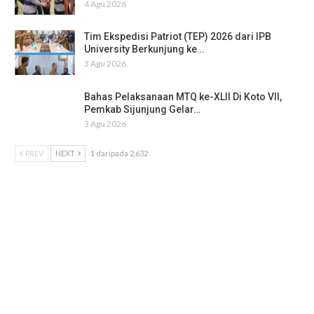
4 Agu 2026
Tim Ekspedisi Patriot (TEP) 2026 dari IPB
University Berkunjung ke…
3 Agu 2026
Bahas Pelaksanaan MTQ ke-XLII Di Koto VII,
Pemkab Sijunjung Gelar…
3 Agu 2026
PREV
NEXT
1 daripada 2,632