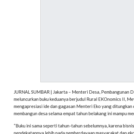
JURNAL SUMBAR | Jakarta – Menteri Desa, Pembangunan Dae
meluncurkan buku keduanya berjudul Rural EKOnomics II, 
mengapresiasi ide dan gagasan Menteri Eko yang ditungkan d
membangun desa selama empat tahun belakang ini mampu me
“Buku ini sama seperti tahun-tahun sebelumnya, karena bisnis 
pendekatannya lebih pada pemberdayaan masyarakat dan eko