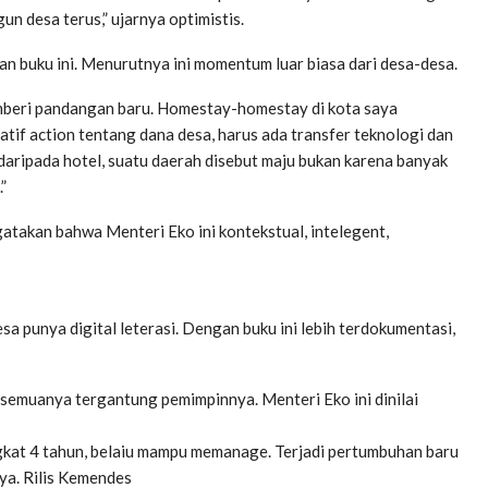
un desa terus,” ujarnya optimistis.
 buku ini. Menurutnya ini momentum luar biasa dari desa-desa.
emberi pandangan baru. Homestay-homestay di kota saya
matif action tentang dana desa, harus ada transfer teknologi dan
 daripada hotel, suatu daerah disebut maju bukan karena banyak
”
ngatakan bahwa Menteri Eko ini kontekstual, intelegent,
a punya digital leterasi. Dengan buku ini lebih terdokumentasi,
semuanya tergantung pemimpinnya. Menteri Eko ini dinilai
ngkat 4 tahun, belaiu mampu memanage. Terjadi pertumbuhan baru
ya. Rilis Kemendes