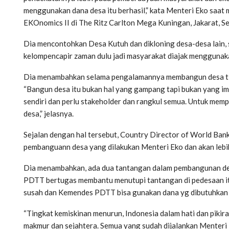
menggunakan dana desa itu berhasil,” kata Menteri Eko saa
EKOnomics II di The Ritz Carlton Mega Kuningan, Jakarat, Se
Dia mencontohkan Desa Kutuh dan dikloning desa-desa lain, s
kelompencapir zaman dulu jadi masyarakat diajak mengguna
Dia menambahkan selama pengalamannya membangun desa tidak
“Bangun desa itu bukan hal yang gampang tapi bukan yang impo
sendiri dan perlu stakeholder dan rangkul semua. Untuk m
desa,” jelasnya.
Sejalan dengan hal tersebut, Country Director of World Ban
pembanguann desa yang dilakukan Menteri Eko dan akan lebi
Dia menambahkan, ada dua tantangan dalam pembangunan de
PDTT bertugas membantu menutupi tantangan di pedesaan itu
susah dan Kemendes PDTT bisa gunakan dana yg dibutuhkan 
“Tingkat kemiskinan menurun, Indonesia dalam hati dan piki
makmur dan sejahtera. Semua yang sudah dijalankan Mente