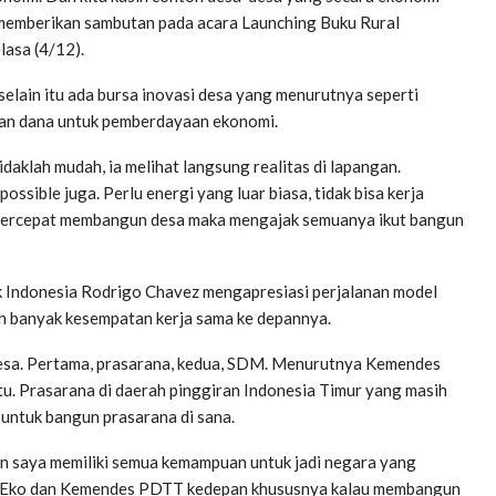
t memberikan sambutan pada acara Launching Buku Rural
lasa (4/12).
elain itu ada bursa inovasi desa yang menurutnya seperti
kan dana untuk pemberdayaan ekonomi.
lah mudah, ia melihat langsung realitas di lapangan.
ssible juga. Perlu energi yang luar biasa, tidak bisa kerja
empercepat membangun desa maka mengajak semuanya ikut bangun
k Indonesia Rodrigo Chavez mengapresiasi perjalanan model
h banyak kesempatan kerja sama ke depannya.
sa. Pertama, prasarana, kedua, SDM. Menurutnya Kemendes
. Prasarana di daerah pinggiran Indonesia Timur yang masih
untuk bangun prasarana di sana.
ran saya memiliki semua kemampuan untuk jadi negara yang
ri Eko dan Kemendes PDTT kedepan khususnya kalau membangun