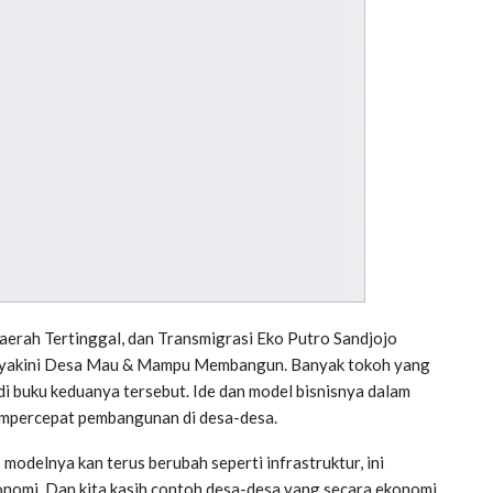
rah Tertinggal, dan Transmigrasi Eko Putro Sandjojo
Meyakini Desa Mau & Mampu Membangun. Banyak tokoh yang
i buku keduanya tersebut. Ide dan model bisnisnya dalam
mpercepat pembangunan di desa-desa.
modelnya kan terus berubah seperti infrastruktur, ini
nomi. Dan kita kasih contoh desa-desa yang secara ekonomi