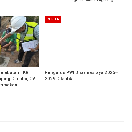
BERITA
Jembatan TKR
Pengurus PWI Dharmasraya 2026–
njung Dimulai, CV
2029 Dilantik
Utamakan…