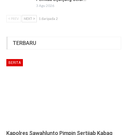
3 Agu 2026
PREV
NEXT
1 daripada 2
TERBARU
BERITA
Kapolres Sawahlunto Pimpin Sertijab Kabag