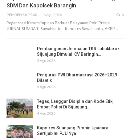
SDM Dan Kapolsek Barangin
PEMRED SAPTARIUS
6 Agu 2026
0
Regenerasi Kepemimpinan Perkuat Pelayanan Polri Presisi
JURNAL SUMBAR| Sawahlunto - Kapolres Sawahlunto, AKBP…
Pembangunan Jembatan TKR Lubuktarok
Sijunjung Dimulai, CV Beringin…
5 Agu 2026
Pengurus PWI Dharmasraya 2026–2029
Dilantik
5 Agu 2026
Tegas, Langgar Disiplin dan Kode Etik,
Empat Polisi Di Sijunjung…
4 Agu 2026
Kapolres Sijunjung Pimpin Upacara
Sertijab Ini PJU Nya