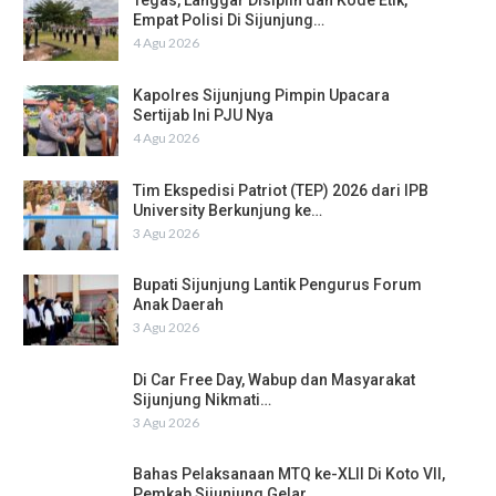
Tegas, Langgar Disiplin dan Kode Etik,
Empat Polisi Di Sijunjung…
4 Agu 2026
Kapolres Sijunjung Pimpin Upacara
Sertijab Ini PJU Nya
4 Agu 2026
Tim Ekspedisi Patriot (TEP) 2026 dari IPB
University Berkunjung ke…
3 Agu 2026
Bupati Sijunjung Lantik Pengurus Forum
Anak Daerah
3 Agu 2026
Di Car Free Day, Wabup dan Masyarakat
Sijunjung Nikmati…
3 Agu 2026
Bahas Pelaksanaan MTQ ke-XLII Di Koto VII,
Pemkab Sijunjung Gelar…