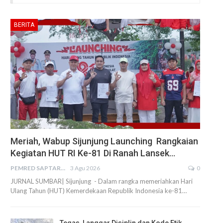
BERITA
Meriah, Wabup Sijunjung Launching Rangkaian
Kegiatan HUT RI Ke-81 Di Ranah Lansek…
PEMRED SAPTARIUS
3 Agu 2026
0
JURNAL SUMBAR| Sijunjung - Dalam rangka memeriahkan Hari
Ulang Tahun (HUT) Kemerdekaan Republik Indonesia ke-81…