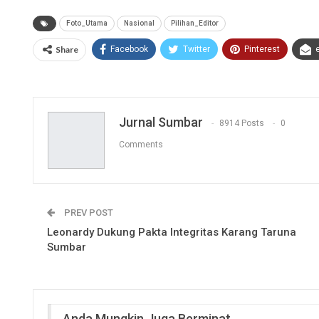
Foto_Utama
Nasional
Pilihan_Editor
Share
Facebook
Twitter
Pinterest
Jurnal Sumbar
8914 Posts
0
Comments
PREV POST
Leonardy Dukung Pakta Integritas Karang Taruna
Sumbar
Anda Mungkin Juga Berminat