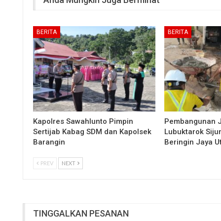
BERITA
BERITA
Kapolres Sawahlunto Pimpin
Pembangunan 
Sertijab Kabag SDM dan Kapolsek
Lubuktarok Siju
Barangin
Beringin Jaya 
PREV
NEXT
TINGGALKAN PESANAN