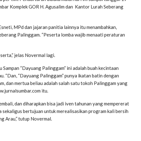
umbar Komplek GOR H. Agusalim dan Kantor Lurah Seberang
Esneti, MPd dan jajaran panitia lainnya itu menambahkan,
Seberang Palinggam. “Peserta lomba wajib menaati peraturan
rta,” jelas Novermal lagi.
ju Sampan “Dayuang Palinggam” ini adalah buah kecintaan
au. “Dan, “Dayuang Palinggam” punya ikatan batin dengan
m, dan mertua beliau adalah salah satu tokoh Palinggam yang
.jurnalsumbar.com itu.
kembali, dan diharapkan bisa jadi iven tahunan yang mempererat
a sekaligus bertujuan untuk merealisasikan program kali bersih
ng Arau,” tutup Novermal.