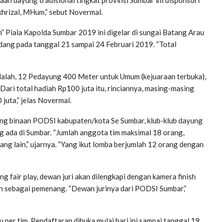
akhrizal, MHum,” sebut Novermal.
 Piala Kapolda Sumbar 2019 ini digelar di sungai Batang Arau
ang pada tanggal 21 sampai 24 Februari 2019. “Total
dalah, 12 Pedayung 400 Meter untuk Umum (kejuaraan terbuka),
ari total hadiah Rp100 juta itu, rinciannya, masing-masing
 juta,” jelas Novermal.
ng binaan PODSI kabupaten/kota Se Sumbar, klub-klub dayung
g ada di Sumbar. “Jumlah anggota tim maksimal 18 orang,
yang lain,” ujarnya. “Yang ikut lomba berjumlah 12 orang dengan
fair play, dewan juri akan dilengkapi dengan kamera finish
ish sebagai pemenang. “Dewan jurinya dari PODSI Sumbar,”
 per tim. Pendaftaran dibuka mulai hari ini sampai tanggal 19