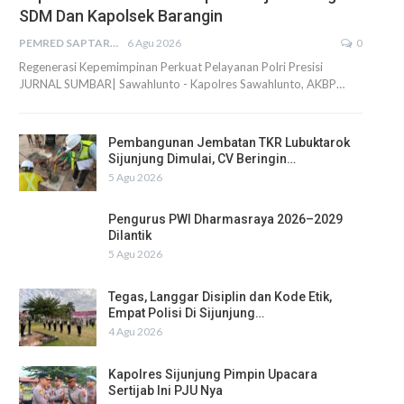
SDM Dan Kapolsek Barangin
PEMRED SAPTARIUS
6 Agu 2026
0
Regenerasi Kepemimpinan Perkuat Pelayanan Polri Presisi
JURNAL SUMBAR| Sawahlunto - Kapolres Sawahlunto, AKBP…
Pembangunan Jembatan TKR Lubuktarok
Sijunjung Dimulai, CV Beringin…
5 Agu 2026
Pengurus PWI Dharmasraya 2026–2029
Dilantik
5 Agu 2026
Tegas, Langgar Disiplin dan Kode Etik,
Empat Polisi Di Sijunjung…
4 Agu 2026
Kapolres Sijunjung Pimpin Upacara
Sertijab Ini PJU Nya