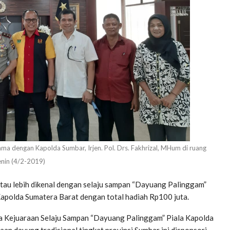
ma dengan Kapolda Sumbar, Irjen. Pol. Drs. Fakhrizal, MHum di ruang
enin (4/2-2019)
au lebih dikenal dengan selaju sampan “Dayuang Palinggam”
 Kapolda Sumatera Barat dengan total hadiah Rp100 juta.
a Kejuaraan Selaju Sampan “Dayuang Palinggam” Piala Kapolda
an dayung tradisional tingkat provinsi Sumbar ini disponsori