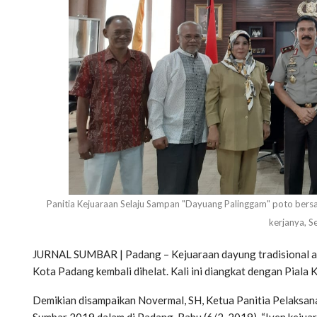
Panitia Kejuaraan Selaju Sampan "Dayuang Palinggam" poto bersa
kerjanya, S
JURNAL SUMBAR | Padang – Kejuaraan dayung tradisional at
Kota Padang kembali dihelat. Kali ini diangkat dengan Piala
Demikian disampaikan Novermal, SH, Ketua Panitia Pelaksan
Sumbar 2019 dalam di Padang, Rabu (6/2-2019). “Iven kejuara