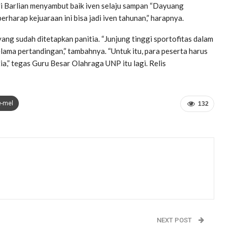
ri Barlian menyambut baik iven selaju sampan “Dayuang
rharap kejuaraan ini bisa jadi iven tahunan,” harapnya.
ang sudah ditetapkan panitia. “Junjung tinggi sportofitas dalam
elama pertandingan,” tambahnya. “Untuk itu, para peserta harus
a,” tegas Guru Besar Olahraga UNP itu lagi. Relis
e-mel
132
NEXT POST