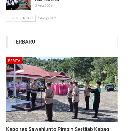
3 Agu 2026
PREV
NEXT
1 daripada 2
TERBARU
BERITA
Kapolres Sawahlunto Pimpin Sertijab Kabag