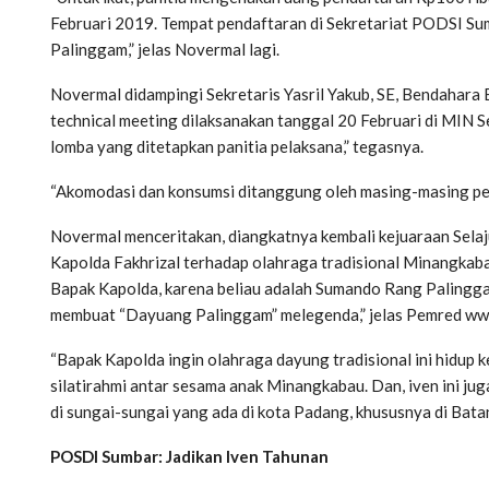
Februari 2019. Tempat pendaftaran di Sekretariat PODSI S
Palinggam,” jelas Novermal lagi.
Novermal didampingi Sekretaris Yasril Yakub, SE, Bendahara 
technical meeting dilaksanakan tanggal 20 Februari di MIN 
lomba yang ditetapkan panitia pelaksana,” tegasnya.
“Akomodasi dan konsumsi ditanggung oleh masing-masing pese
Novermal menceritakan, diangkatnya kembali kejuaraan Sela
Kapolda Fakhrizal terhadap olahraga tradisional Minangkab
Bapak Kapolda, karena beliau adalah Sumando Rang Palingga
membuat “Dayuang Palinggam” melegenda,” jelas Pemred www
“Bapak Kapolda ingin olahraga dayung tradisional ini hidup 
silatirahmi antar sesama anak Minangkabau. Dan, iven ini jug
di sungai-sungai yang ada di kota Padang, khususnya di Bata
POSDI Sumbar: Jadikan Iven Tahunan