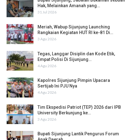
Bupati Sijunjung; Jabatan Bukanlah sebuah
Hak, Melainkan Amanah yang…
31 Jul 2026
Meriah, Wabup Sijunjung Launching
Rangkaian Kegiatan HUT RI ke-81 Di…
3 Agu 2026
Tegas, Langgar Disiplin dan Kode Etik,
Empat Polisi Di Sijunjung…
4 Agu 2026
Kapolres Sijunjung Pimpin Upacara
Sertijab Ini PJU Nya
4 Agu 2026
Tim Ekspedisi Patriot (TEP) 2026 dari IPB
University Berkunjung ke…
3 Agu 2026
Bupati Sijunjung Lantik Pengurus Forum
Anak Daerah