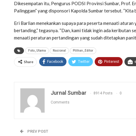
Dikesempatan itu, Pengurus PODSI Provinsi Sumbar, Prof. E
Palinggam” yang disponsori Kapolda Sumbar tersebut. “Kita be
Eri Barlian menekankan supaya para peserta menaati aturan y
bertanding,” tegasnya. “Dan, kami tidak ingin ada keributan s
menaati peraturan pertandingan yang sudah ditetapkan paniti
Foto_Utama
Nasional
Pilihan_Editor
Share
Facebook
Twitter
Pinterest
Jurnal Sumbar
8914 Posts
0
Comments
PREV POST