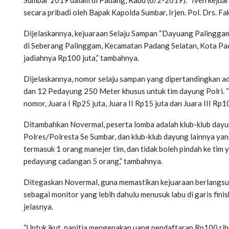
secara pribadi oleh Bapak Kapolda Sumbar, Irjen. Pol. Drs. F
Dijelaskannya, kejuaraan Selaju Sampan “Dayuang Palinggam”
di Seberang Palinggam, Kecamatan Padang Selatan, Kota Pad
jadiahnya Rp100 juta,” tambahnya.
Dijelaskannya, nomor selaju sampan yang dipertandingkan a
dan 12 Pedayung 250 Meter khusus untuk tim dayung Polri. “D
nomor, Juara I Rp25 juta, Juara II Rp15 juta dan Juara III Rp10
Ditambahkan Novermal, peserta lomba adalah klub-klub dayu
Polres/Polresta Se Sumbar, dan klub-klub dayung lainnya yan
termasuk 1 orang manejer tim, dan tidak boleh pindah ke tim 
pedayung cadangan 5 orang,” tambahnya.
Ditegaskan Novermal, guna memastikan kejuaraan berlangsung 
sebagai monitor yang lebih dahulu menusuk labu di garis fin
jelasnya.
“Untuk ikut, panitia mengenakan uang pendaftaran Rp100 ribu