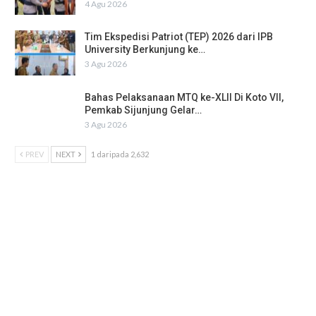
4 Agu 2026
Tim Ekspedisi Patriot (TEP) 2026 dari IPB
University Berkunjung ke…
3 Agu 2026
Bahas Pelaksanaan MTQ ke-XLII Di Koto VII,
Pemkab Sijunjung Gelar…
3 Agu 2026
PREV
NEXT
1 daripada 2,632