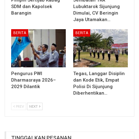
SDM dan Kapolsek
Lubuktarok Sijunjung
Barangin
Dimulai, CV Beringin
Jaya Utamakan…
BERITA
BERITA
Pengurus PWI
Tegas, Langgar Disiplin
Dharmasraya 2026–
dan Kode Etik, Empat
2029 Dilantik
Polisi Di Sijunjung
Diberhentikan…
PREV
NEXT
TINGGALKAN PESANAN