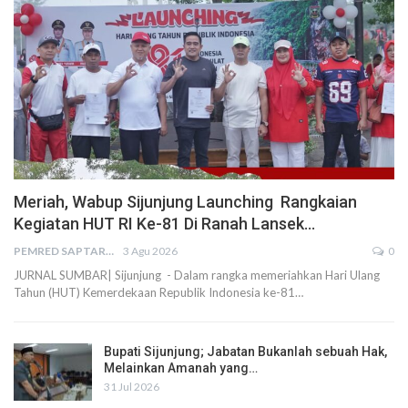
Meriah, Wabup Sijunjung Launching Rangkaian
Kegiatan HUT RI Ke-81 Di Ranah Lansek…
PEMRED SAPTARIUS
3 Agu 2026
0
JURNAL SUMBAR| Sijunjung - Dalam rangka memeriahkan Hari Ulang
Tahun (HUT) Kemerdekaan Republik Indonesia ke-81…
Bupati Sijunjung; Jabatan Bukanlah sebuah Hak,
Melainkan Amanah yang…
31 Jul 2026