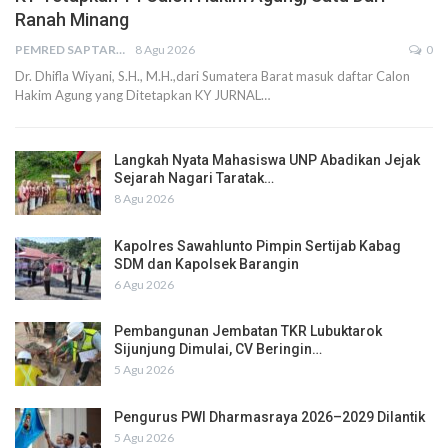
Ranah Minang
PEMRED SAPTARIUS
8 Agu 2026
0
Dr. Dhifla Wiyani, S.H., M.H.,dari Sumatera Barat masuk daftar Calon
Hakim Agung yang Ditetapkan KY JURNAL…
Langkah Nyata Mahasiswa UNP Abadikan Jejak
Sejarah Nagari Taratak…
8 Agu 2026
Kapolres Sawahlunto Pimpin Sertijab Kabag
SDM dan Kapolsek Barangin
6 Agu 2026
Pembangunan Jembatan TKR Lubuktarok
Sijunjung Dimulai, CV Beringin…
5 Agu 2026
Pengurus PWI Dharmasraya 2026–2029 Dilantik
5 Agu 2026