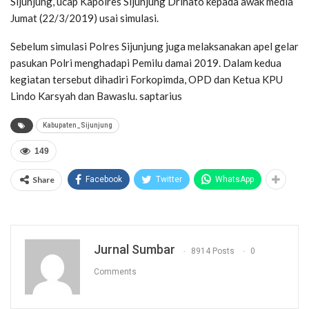
Sijunjung,”ucap Kapolres Sijunjung Drihato kepada awak media
Jumat (22/3/2019) usai simulasi.
Sebelum simulasi Polres Sijunjung juga melaksanakan apel gelar
pasukan Polri menghadapi Pemilu damai 2019. Dalam kedua
kegiatan tersebut dihadiri Forkopimda, OPD dan Ketua KPU
Lindo Karsyah dan Bawaslu. saptarius
Kabupaten_Sijunjung
149
Share
Facebook
Twitter
WhatsApp
Jurnal Sumbar
8914 Posts
0
Comments