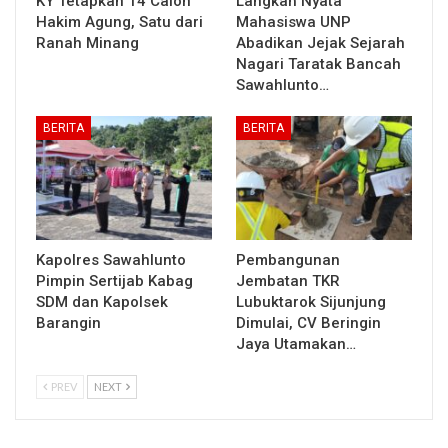
KY Tetapkan 14 Calon
Langkah Nyata
Hakim Agung, Satu dari
Mahasiswa UNP
Ranah Minang
Abadikan Jejak Sejarah
Nagari Taratak Bancah
Sawahlunto…
BERITA
BERITA
Kapolres Sawahlunto
Pembangunan
Pimpin Sertijab Kabag
Jembatan TKR
SDM dan Kapolsek
Lubuktarok Sijunjung
Barangin
Dimulai, CV Beringin
Jaya Utamakan…
PREV
NEXT