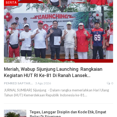
BERITA
Meriah, Wabup Sijunjung Launching Rangkaian
Kegiatan HUT RI Ke-81 Di Ranah Lansek…
PEMRED SAPTARIUS
3 Agu 2026
0
JURNAL SUMBAR| Sijunjung - Dalam rangka memeriahkan Hari Ulang
Tahun (HUT) Kemerdekaan Republik Indonesia ke-81…
Tegas, Langgar Disiplin dan Kode Etik, Empat
Polisi Di Sijunjung…