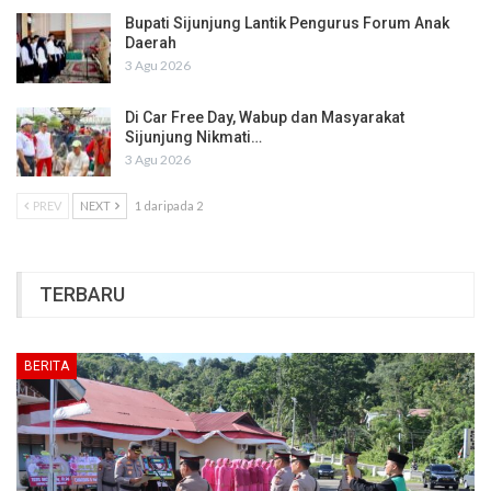
Bupati Sijunjung Lantik Pengurus Forum Anak
Daerah
3 Agu 2026
Di Car Free Day, Wabup dan Masyarakat
Sijunjung Nikmati…
3 Agu 2026
PREV
NEXT
1 daripada 2
TERBARU
BERITA