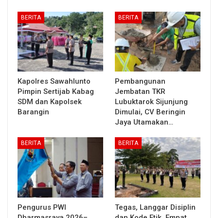
BERITA
BERITA
Kapolres Sawahlunto
Pembangunan
Pimpin Sertijab Kabag
Jembatan TKR
SDM dan Kapolsek
Lubuktarok Sijunjung
Barangin
Dimulai, CV Beringin
Jaya Utamakan…
BERITA
BERITA
Pengurus PWI
Tegas, Langgar Disiplin
Dharmasraya 2026–
dan Kode Etik, Empat