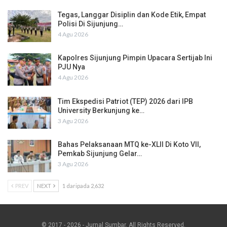
Tegas, Langgar Disiplin dan Kode Etik, Empat
Polisi Di Sijunjung…
4 Agu 2026
Kapolres Sijunjung Pimpin Upacara Sertijab Ini
PJU Nya
4 Agu 2026
Tim Ekspedisi Patriot (TEP) 2026 dari IPB
University Berkunjung ke…
3 Agu 2026
Bahas Pelaksanaan MTQ ke-XLII Di Koto VII,
Pemkab Sijunjung Gelar…
3 Agu 2026
PREV
NEXT
1 daripada 2,632
© 2017 - 2026 - Jurnal Sumbar. All Rights Reserved.