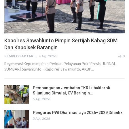
Kapolres Sawahlunto Pimpin Sertijab Kabag SDM
Dan Kapolsek Barangin
PEMRED SAPTARIUS
6 Agu 2026
0
Regenerasi Kepemimpinan Perkuat Pelayanan Polri Presisi JURNAL
SUMBAR| Sawahlunto - Kapolres Sawahlunto, AKBP…
Pembangunan Jembatan TKR Lubuktarok
Sijunjung Dimulai, CV Beringin…
5 Agu 2026
Pengurus PWI Dharmasraya 2026–2029 Dilantik
5 Agu 2026