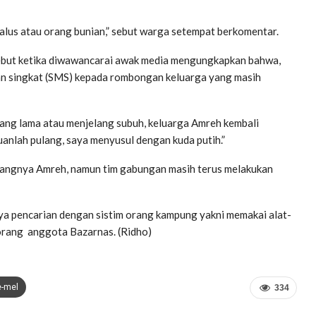
alus atau orang bunian,” sebut warga setempat berkomentar.
ebut ketika diwawancarai awak media mengungkapkan bahwa,
san singkat (SMS) kepada rombongan keluarga yang masih
lang lama atau menjelang subuh, keluarga Amreh kembali
anlah pulang, saya menyusul dengan kuda putih.”
 hilangnya Amreh, namun tim gabungan masih terus melakukan
paya pencarian dengan sistim orang kampung yakni memakai alat-
eorang anggota Bazarnas. (Ridho)
e-mel
334