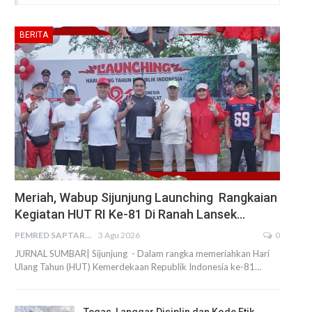
BERITA
Meriah, Wabup Sijunjung Launching Rangkaian
Kegiatan HUT RI Ke-81 Di Ranah Lansek…
PEMRED SAPTARIUS
3 Agu 2026
0
JURNAL SUMBAR| Sijunjung - Dalam rangka memeriahkan Hari
Ulang Tahun (HUT) Kemerdekaan Republik Indonesia ke-81…