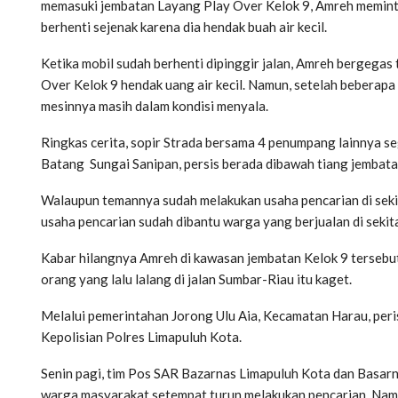
memasuki jembatan Layang Play Over Kelok 9, Amreh memint
berhenti sejenak karena dia hendak buah air kecil.
Ketika mobil sudah berhenti dipinggir jalan, Amreh bergegas 
Over Kelok 9 hendak uang air kecil. Namun, setelah beberapa
mesinnya masih dalam kondisi menyala.
Ringkas cerita, sopir Strada bersama 4 penumpang lainnya s
Batang Sungai Sanipan, persis berada dibawah tiang jembat
Walaupun temannya sudah melakukan usaha pencarian di sekit
usaha pencarian sudah dibantu warga yang berjualan di sekita
Kabar hilangnya Amreh di kawasan jembatan Kelok 9 tersebu
orang yang lalu lalang di jalan Sumbar-Riau itu kaget.
Melalui pemerintahan Jorong Ulu Aia, Kecamatan Harau, per
Kepolisian Polres Limapuluh Kota.
Senin pagi, tim Pos SAR Bazarnas Limapuluh Kota dan Basar
warga masyarakat setempat turun melakukan pencarian. Namu