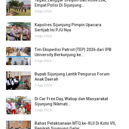
Tegas, Langgar Disiplin dan Kode Etik,
Empat Polisi Di Sijunjung…
4 Agu 2026
Kapolres Sijunjung Pimpin Upacara
Sertijab Ini PJU Nya
4 Agu 2026
Tim Ekspedisi Patriot (TEP) 2026 dari IPB
University Berkunjung ke…
3 Agu 2026
Bupati Sijunjung Lantik Pengurus Forum
Anak Daerah
3 Agu 2026
Di Car Free Day, Wabup dan Masyarakat
Sijunjung Nikmati…
3 Agu 2026
Bahas Pelaksanaan MTQ ke-XLII Di Koto VII,
Pemkab Sijunjung Gelar…