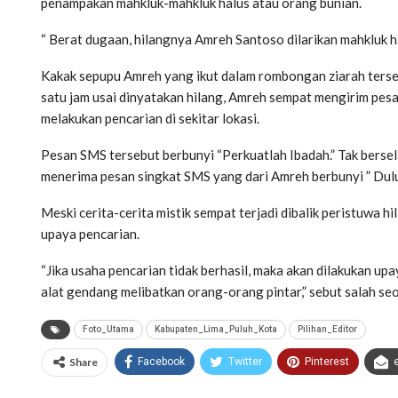
penampakan mahkluk-mahkluk halus atau orang bunian.
“ Berat dugaan, hilangnya Amreh Santoso dilarikan mahkluk h
Kakak sepupu Amreh yang ikut dalam rombongan ziarah ters
satu jam usai dinyatakan hilang, Amreh sempat mengirim pe
melakukan pencarian di sekitar lokasi.
Pesan SMS tersebut berbunyi “Perkuatlah Ibadah.” Tak berse
menerima pesan singkat SMS yang dari Amreh berbunyi ” Dulu
Meski cerita-cerita mistik sempat terjadi dibalik peristuwa
upaya pencarian.
“Jika usaha pencarian tidak berhasil, maka akan dilakukan u
alat gendang melibatkan orang-orang pintar,” sebut salah s
Foto_Utama
Kabupaten_Lima_Puluh_Kota
Pilihan_Editor
Share
Facebook
Twitter
Pinterest