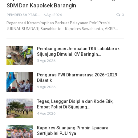
SDM Dan Kapolsek Barangin
PEMRED SAPTARIUS
6 Agu 2026
0
Regenerasi Kepemimpinan Perkuat Pelayanan Polri Presisi
JURNAL SUMBAR| Sawahlunto - Kapolres Sawahlunto, AKBP…
Pembangunan Jembatan TKR Lubuktarok
Sijunjung Dimulai, CV Beringin…
5 Agu 2026
Pengurus PWI Dharmasraya 2026–2029
Dilantik
5 Agu 2026
Tegas, Langgar Disiplin dan Kode Etik,
Empat Polisi Di Sijunjung…
4 Agu 2026
Kapolres Sijunjung Pimpin Upacara
Sertijab Ini PJU Nya