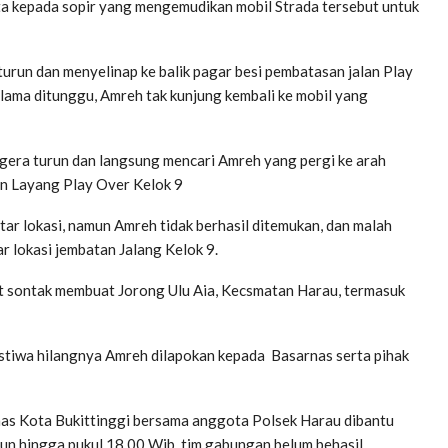
a kepada sopir yang mengemudikan mobil Strada tersebut untuk
turun dan menyelinap ke balik pagar besi pembatasan jalan Play
 lama ditunggu, Amreh tak kunjung kembali ke mobil yang
egera turun dan langsung mencari Amreh yang pergi ke arah
an Layang Play Over Kelok 9
ar lokasi, namun Amreh tidak berhasil ditemukan, dan malah
r lokasi jembatan Jalang Kelok 9.
t sontak membuat Jorong Ulu Aia, Kecsmatan Harau, termasuk
istiwa hilangnya Amreh dilapokan kepada Basarnas serta pihak
nas Kota Bukittinggi bersama anggota Polsek Harau dibantu
n hingga pukul 18.00 Wib, tim gabungan belum behasil