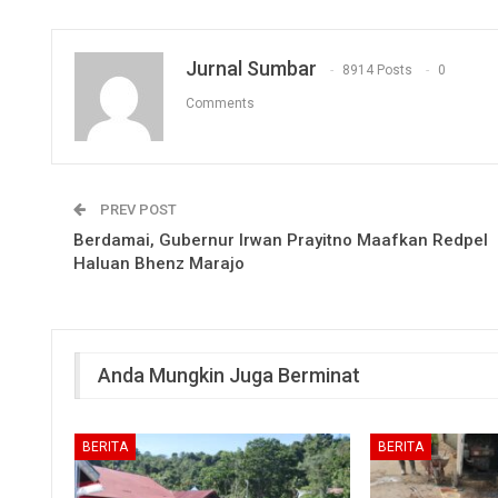
Jurnal Sumbar
8914 Posts
0
Comments
PREV POST
Berdamai, Gubernur Irwan Prayitno Maafkan Redpel
Haluan Bhenz Marajo
Anda Mungkin Juga Berminat
BERITA
BERITA