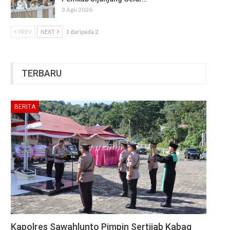
3 Agu 2026
PREV
NEXT
1 daripada 2
TERBARU
BERITA
Kapolres Sawahlunto Pimpin Sertijab Kabag