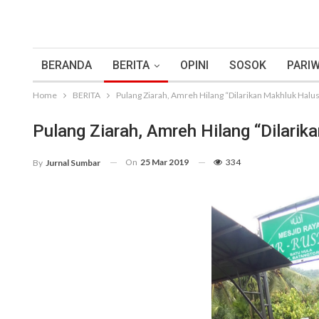
BERANDA
BERITA
OPINI
SOSOK
PARIW
Home
BERITA
Pulang Ziarah, Amreh Hilang “Dilarikan Makhluk Halus
Pulang Ziarah, Amreh Hilang “Dilarik
On
25 Mar 2019
334
By
Jurnal Sumbar