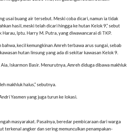
g usai buang air tersebut. Meski coba dicari, namun ia tidak
an hasil, meski telah dicari hingga ke hutan Kelok 9,” sebut
 Harau, Iptu. Harry M. Putra, yang diwawancarai di TKP.
 bahwa, kecil kemungkinan Amreh terbawa arus sungai, sebab
e kawasan hutan linsung yang ada di sekitar kawasan Kelok 9.
 Aia, Iskarmon Basir. Menurutnya, Amreh diduga dibawa makhluk
eh makhluk halus,” sebutnya.
Andri Yasmen yang juga turun ke lokasi.
engah masyarakat. Pasalnya, beredar pembicaraan dari warga
but terkenal angker dan sering memunculkan penampakan-