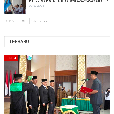
Pengurus PWI Dharmasraya 2026–2029 Dilantik
5 Agu 2026
PREV
NEXT
1 daripada 2
TERBARU
BERITA