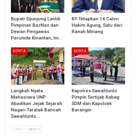
Bupati Sijunjung Lantik
KY Tetapkan 14 Calon
Pimpinan BazNas dan
Hakim Agung, Satu dari
Dewan Pengawas
Ranah Minang
Perumda Kinantan, Ini…
BERITA
BERITA
Langkah Nyata
Kapolres Sawahlunto
Mahasiswa UNP
Pimpin Sertijab Kabag
Abadikan Jejak Sejarah
SDM dan Kapolsek
Nagari Taratak Bancah
Barangin
Sawahlunto…
PREV
NEXT