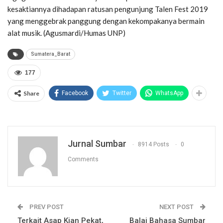
kesaktiannya dihadapan ratusan pengunjung Talen Fest 2019
yang menggebrak panggung dengan kekompakanya bermain
alat musik. (Agusmardi/Humas UNP)
Sumatera_Barat
177
Share
Facebook
Twitter
WhatsApp
Jurnal Sumbar
8914 Posts
0
Comments
PREV POST
NEXT POST
Terkait Asap Kian Pekat,
Balai Bahasa Sumbar