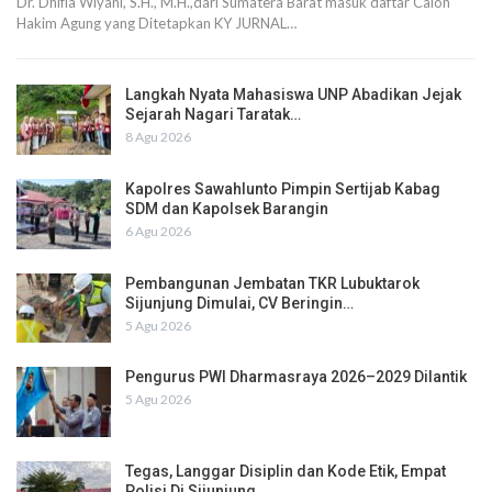
Dr. Dhifla Wiyani, S.H., M.H.,dari Sumatera Barat masuk daftar Calon
Hakim Agung yang Ditetapkan KY JURNAL…
Langkah Nyata Mahasiswa UNP Abadikan Jejak
Sejarah Nagari Taratak…
8 Agu 2026
Kapolres Sawahlunto Pimpin Sertijab Kabag
SDM dan Kapolsek Barangin
6 Agu 2026
Pembangunan Jembatan TKR Lubuktarok
Sijunjung Dimulai, CV Beringin…
5 Agu 2026
Pengurus PWI Dharmasraya 2026–2029 Dilantik
5 Agu 2026
Tegas, Langgar Disiplin dan Kode Etik, Empat
Polisi Di Sijunjung…