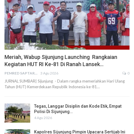
Meriah, Wabup Sijunjung Launching Rangkaian
Kegiatan HUT RI Ke-81 Di Ranah Lansek…
PEMRED SAPTARIUS
3 Agu 2026
0
JURNAL SUMBAR| Sijunjung - Dalam rangka memeriahkan Hari Ulang
Tahun (HUT) Kemerdekaan Republik Indonesia ke-81…
Tegas, Langgar Disiplin dan Kode Etik, Empat
Polisi Di Sijunjung…
4 Agu 2026
Kapolres Sijunjung Pimpin Upacara Sertijab Ini