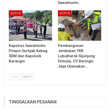
Sawahlunto…
BERITA
BERITA
Kapolres Sawahlunto
Pembangunan
Pimpin Sertijab Kabag
Jembatan TKR
SDM dan Kapolsek
Lubuktarok Sijunjung
Barangin
Dimulai, CV Beringin
Jaya Utamakan…
PREV
NEXT
TINGGALKAN PESANAN