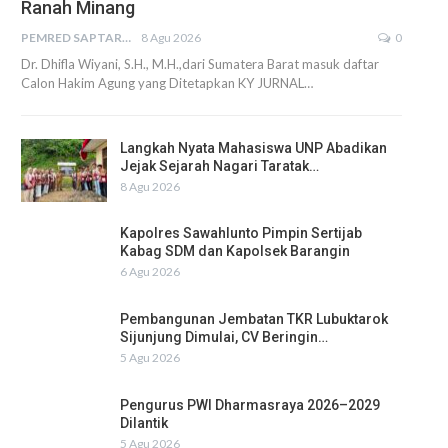
Ranah Minang
PEMRED SAPTARIUS
8 Agu 2026
0
Dr. Dhifla Wiyani, S.H., M.H.,dari Sumatera Barat masuk daftar
Calon Hakim Agung yang Ditetapkan KY JURNAL…
Langkah Nyata Mahasiswa UNP Abadikan
Jejak Sejarah Nagari Taratak…
8 Agu 2026
Kapolres Sawahlunto Pimpin Sertijab
Kabag SDM dan Kapolsek Barangin
6 Agu 2026
Pembangunan Jembatan TKR Lubuktarok
Sijunjung Dimulai, CV Beringin…
5 Agu 2026
Pengurus PWI Dharmasraya 2026–2029
Dilantik
5 Agu 2026