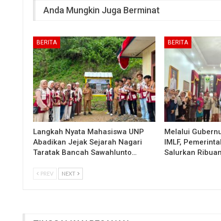
Anda Mungkin Juga Berminat
BERITA
BERITA
Langkah Nyata Mahasiswa UNP
Melalui Gubern
Abadikan Jejak Sejarah Nagari
IMLF, Pemerinta
Taratak Bancah Sawahlunto…
Salurkan Ribua
PREV
NEXT