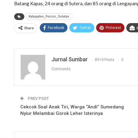
Batang Kapas, 24 orang di Sutera, dan 85 orang di Lengayang
Kabupaten_Pesisir_Selatan
Share
Facebook
Twitter
Pinterest
Jurnal Sumbar
8914 Posts
0
Comments
PREV POST
Cekcok Soal Anak Tiri, Warga “Andi” Sumedang
Nyiur Melambai Gorok Leher Isterinya