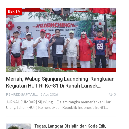
BERITA
Meriah, Wabup Sijunjung Launching Rangkaian
Kegiatan HUT RI Ke-81 Di Ranah Lansek…
PEMRED SAPTARIUS
3 Agu 2026
0
JURNAL SUMBAR| Sijunjung - Dalam rangka memeriahkan Hari
Ulang Tahun (HUT) Kemerdekaan Republik Indonesia ke-81…
Tegas, Langgar Disiplin dan Kode Etik,