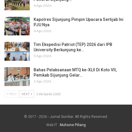
4 Agu 2026
Kapolres Sijunjung Pimpin Upacara Sertijab Ini
PJU Nya
4 Agu 2026
Tim Ekspedisi Patriot (TEP) 2026 dari IPB
University Berkunjung ke…
3 Agu 2026
Bahas Pelaksanaan MTQ ke-XLII Di Koto VII,
Pemkab Sijunjung Gelar…
3 Agu 2026
PREV
NEXT
1 daripada 2,632
© 2017 - 2026 - Jurnal Sumbar. All Rights Reserved.
Web IT :
Muhsine Piliang