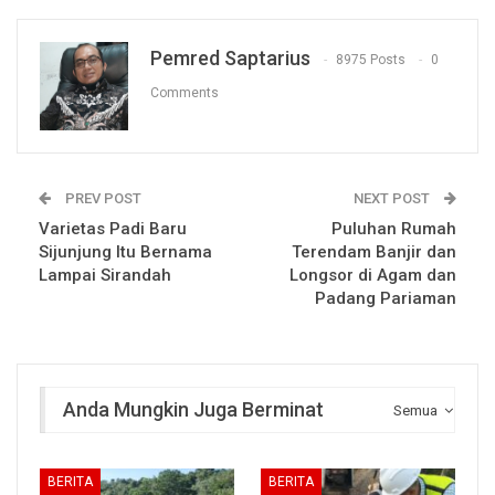
Pemred Saptarius
8975 Posts
0
Comments
PREV POST
NEXT POST
Varietas Padi Baru
Puluhan Rumah
Sijunjung Itu Bernama
Terendam Banjir dan
Lampai Sirandah
Longsor di Agam dan
Padang Pariaman
Anda Mungkin Juga Berminat
Semua
BERITA
BERITA