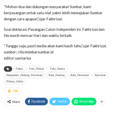
“Mohon doa dan dukungan masyarakat Sumbar, kami
berpasangan untuk satu niat yakni lebih memajukan Sumbar
dengan cara apapun,”ujar Fakhrizal.
Soal deklarasi Pasangan Calon Independen ini, Fakhrizal dan
tim masih mencari hari dan waktu terbaik.
“Tunggu saja, pasti media akan kami kasih tahu,”ujar Fakhrizal.
sumber; rilis/mimbarsumbar.id
editor;saotarius
Fokus
Foto_Pilihan
Foto_Utama
Kabupaten_Padang_Pariaman
Kota_Padang
Kota_Pariaman
Nasional
Pilihan_Editor
735
Share
Facebook
Twitter
WhatsApp