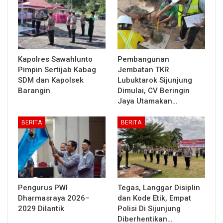
Kapolres Sawahlunto
Pembangunan
Pimpin Sertijab Kabag
Jembatan TKR
SDM dan Kapolsek
Lubuktarok Sijunjung
Barangin
Dimulai, CV Beringin
Jaya Utamakan…
BERITA
BERITA
Pengurus PWI
Tegas, Langgar Disiplin
Dharmasraya 2026–
dan Kode Etik, Empat
2029 Dilantik
Polisi Di Sijunjung
Diberhentikan…