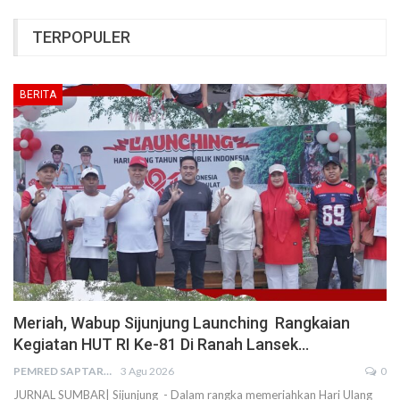
TERPOPULER
BERITA
Meriah, Wabup Sijunjung Launching Rangkaian
Kegiatan HUT RI Ke-81 Di Ranah Lansek…
PEMRED SAPTARIUS
3 Agu 2026
0
JURNAL SUMBAR| Sijunjung - Dalam rangka memeriahkan Hari Ulang