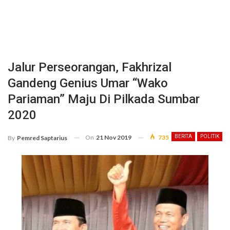
Jalur Perseorangan, Fakhrizal
Gandeng Genius Umar “Wako
Pariaman” Maju Di Pilkada Sumbar
2020
On
21 Nov 2019
735
BERITA
POLITIK
By
Pemred Saptarius