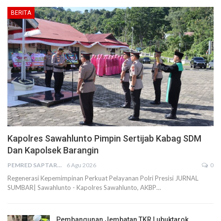
BERITA
Kapolres Sawahlunto Pimpin Sertijab Kabag SDM
Dan Kapolsek Barangin
PEMRED SAPTARIUS
6 Agu 2026
0
Regenerasi Kepemimpinan Perkuat Pelayanan Polri Presisi JURNAL
SUMBAR| Sawahlunto - Kapolres Sawahlunto, AKBP…
Pembangunan Jembatan TKR Lubuktarok