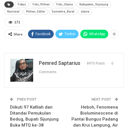
Fokus
Foto_Pilihan
Foto_Utama
Kabupaten_Sijunjung
Nasional
Pilihan_Editor
Sumatera_Barat
utama
171
Share
Facebook
Twitter
WhatsApp
Pemred Saptarius
8975 Posts
0
Comments
PREV POST
NEXT POST
Diikuti 97 Kafilah dan
Heboh, Fenomena
Ditandai Pemukulan
Bioluminescene di
Bedug, Bupati Sijunjung
Pantai Bungus Padang
Buka MTQ ke-38
dan Krui Lampung, Air