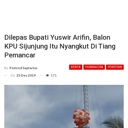
Dilepas Bupati Yuswir Arifin, Balon
KPU Sijunjung Itu Nyangkut Di Tiang
Pemancar
BERITA
HUMANIORA
PERISTIWA
By
Pemred Saptarius
On
23 Des 2019
171