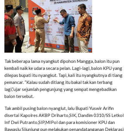
Tak beberapa lama nyangkut dipohon Mangga, balon itu pun
kembali naik ke udara secara pelan. Lagi-lagi, balon KPU yang
dilepas bupati itu nyangkut. Tapi, kali itu nyangkutnya di tiang
pemancar. “Kalau sudah ditiang itu bakal tak kan terbang
lagi,”ujar sejumlah pengunjung yang sempat mengebadikan
balon tersebut.
Tak ambil pusing balon nyanglut, lalu Bupati Yuswir Arifin
disertai Kapolres AKBP Driharto,SIK, Dandim 0310/SS Letkol
Inf Dwi Putranto,SIP,MIPol dan para komisioner KPU dan
Bawaslu Sijunjung pun melakukan penandatanganan Deklarasi