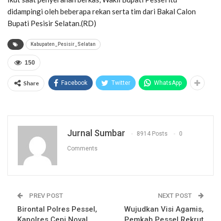
didampingi oleh beberapa rekan serta tim dari Bakal Calon
Bupati Pesisir Selatan.(RD)
Kabupaten_Pesisir_Selatan
150
Share
Facebook
Twitter
WhatsApp
Jurnal Sumbar
8914 Posts
0
Comments
PREV POST
NEXT POST
Birontal Polres Pessel,
Wujudkan Visi Agamis,
Kapolres Cepi Noval
Pemkab Pessel Rekrut