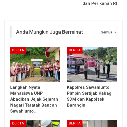
dan Perikanan RI
Anda Mungkin Juga Berminat
Semua
BERITA
BERITA
Langkah Nyata
Kapolres Sawahlunto
Mahasiswa UNP
Pimpin Sertijab Kabag
Abadikan Jejak Sejarah
SDM dan Kapolsek
Nagari Taratak Bancah
Barangin
Sawahlunto…
BERITA
BERITA