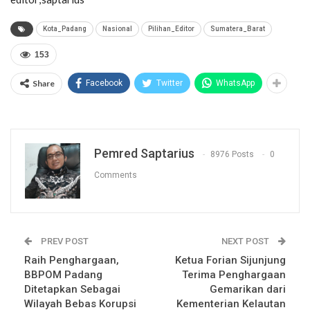
Kota_Padang
Nasional
Pilihan_Editor
Sumatera_Barat
153
Share
Facebook
Twitter
WhatsApp
Pemred Saptarius
8976 Posts
0
Comments
PREV POST
NEXT POST
Raih Penghargaan,
Ketua Forian Sijunjung
BBPOM Padang
Terima Penghargaan
Ditetapkan Sebagai
Gemarikan dari
Wilayah Bebas Korupsi
Kementerian Kelautan