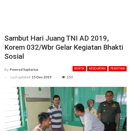
Sambut Hari Juang TNI AD 2019,
Korem 032/Wbr Gelar Kegiatan Bhakti
Sosial
BERITA
KESEHATAN
PERISTIWA
By
Pemred Saptarius
Last updated
15 Des 2019
153