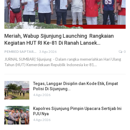
Meriah, Wabup Sijunjung Launching Rangkaian
Kegiatan HUT RI Ke-81 Di Ranah Lansek…
PEMRED SAPTARIUS
3 Agu 2026
0
JURNAL SUMBAR| Sijunjung - Dalam rangka memeriahkan Hari Ulang
Tahun (HUT) Kemerdekaan Republik Indonesia ke-81…
Tegas, Langgar Disiplin dan Kode Etik, Empat
Polisi Di Sijunjung…
4 Agu 2026
Kapolres Sijunjung Pimpin Upacara Sertijab Ini
PJU Nya
4 Agu 2026