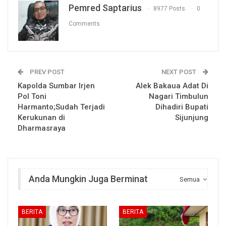
Pemred Saptarius
8977 Posts
0
Comments
PREV POST
NEXT POST
Kapolda Sumbar Irjen
Alek Bakaua Adat Di
Pol Toni
Nagari Timbulun
Harmanto;Sudah Terjadi
Dihadiri Bupati
Kerukunan di
Sijunjung
Dharmasraya
Anda Mungkin Juga Berminat
Semua
BERITA
BERITA