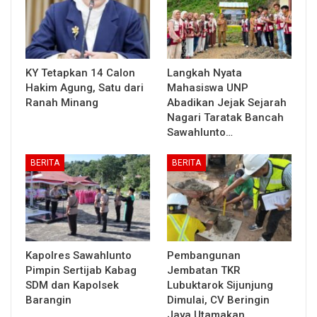
KY Tetapkan 14 Calon
Langkah Nyata
Hakim Agung, Satu dari
Mahasiswa UNP
Ranah Minang
Abadikan Jejak Sejarah
Nagari Taratak Bancah
Sawahlunto…
BERITA
BERITA
Kapolres Sawahlunto
Pembangunan
Pimpin Sertijab Kabag
Jembatan TKR
SDM dan Kapolsek
Lubuktarok Sijunjung
Barangin
Dimulai, CV Beringin
Jaya Utamakan…