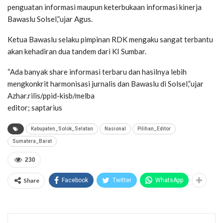
penguatan informasi maupun keterbukaan informasi kinerja
Bawaslu Solsel,”ujar Agus.
Ketua Bawaslu selaku pimpinan RDK mengaku sangat terbantu
akan kehadiran dua tandem dari KI Sumbar.
“Ada banyak share informasi terbaru dan hasilnya lebih
mengkonkrit harmonisasi jurnalis dan Bawaslu di Solsel,”ujar
Azhar.rilis/ppid-kisb/melba
editor; saptarius
Kabupaten_Solok_Selatan
Nasional
Pilihan_Editor
Sumatera_Barat
230
Share
Facebook
Twitter
WhatsApp