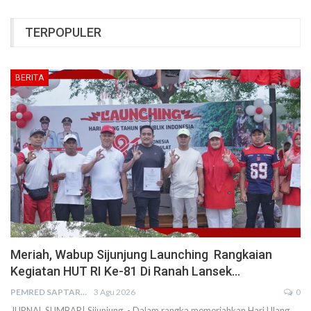
TERPOPULER
BERITA
Meriah, Wabup Sijunjung Launching Rangkaian
Kegiatan HUT RI Ke-81 Di Ranah Lansek…
PEMRED SAPTARIUS
3 Agu 2026
0
JURNAL SUMBAR| Sijunjung - Dalam rangka memeriahkan Hari Ulang