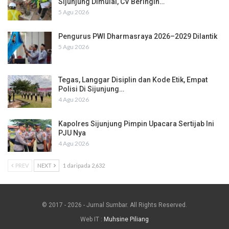
Sijunjung Dimulai, CV Beringin…
5 Agu 2026
Pengurus PWI Dharmasraya 2026–2029 Dilantik
5 Agu 2026
Tegas, Langgar Disiplin dan Kode Etik, Empat
Polisi Di Sijunjung…
4 Agu 2026
Kapolres Sijunjung Pimpin Upacara Sertijab Ini
PJU Nya
4 Agu 2026
PREV
NEXT
1 daripada 2,632
© 2017 - 2026 - Jurnal Sumbar. All Rights Reserved.
Web IT :
Muhsine Piliang