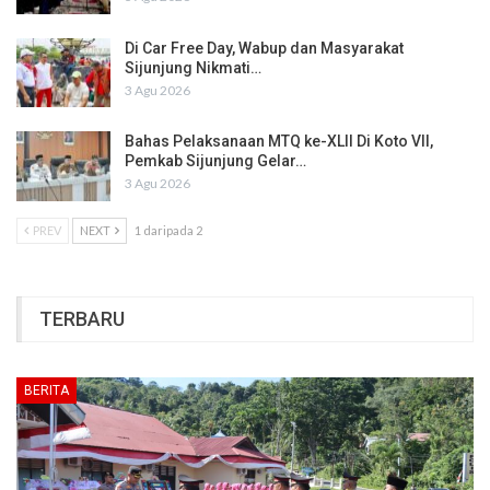
Di Car Free Day, Wabup dan Masyarakat
Sijunjung Nikmati…
3 Agu 2026
Bahas Pelaksanaan MTQ ke-XLII Di Koto VII,
Pemkab Sijunjung Gelar…
3 Agu 2026
PREV
NEXT
1 daripada 2
TERBARU
BERITA