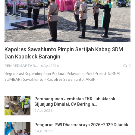
Kapolres Sawahlunto Pimpin Sertijab Kabag SDM
Dan Kapolsek Barangin
PEMRED SAPTARIUS
6 Agu 2026
0
Regenerasi Kepemimpinan Perkuat Pelayanan Polri Presisi JURNAL
SUMBAR| Sawahlunto - Kapolres Sawahlunto, AKBP…
Pembangunan Jembatan TKR Lubuktarok
Sijunjung Dimulai, CV Beringin…
5 Agu 2026
Pengurus PWI Dharmasraya 2026–2029 Dilantik
5 Agu 2026