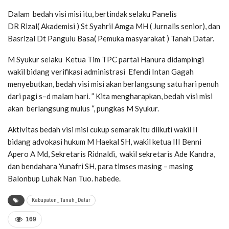
Dalam bedah visi misi itu, bertindak selaku Panelis
DR Rizal( Akademisi ) St Syahril Amga MH ( Jurnalis senior), dan
Basrizal Dt Pangulu Basa( Pemuka masyarakat ) Tanah Datar.
M Syukur selaku Ketua Tim TPC partai Hanura didampingi
wakil bidang verifikasi administrasi Efendi Intan Gagah
menyebutkan, bedah visi misi akan berlangsung satu hari penuh
dari pagi s–d malam hari. ” Kita mengharapkan, bedah visi misi
akan berlangsung mulus “, pungkas M Syukur.
Aktivitas bedah visi misi cukup semarak itu diikuti wakil II
bidang advokasi hukum M Haekal SH, wakil ketua III Benni
Apero A Md, Sekretaris Ridnaldi, wakil sekretaris Ade Kandra,
dan bendahara Yunafri SH, para timses masing – masing
Balonbup Luhak Nan Tuo. habede.
Kabupaten_Tanah_Datar
169