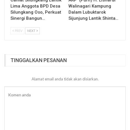
Camat Silungkang Lantik
AKP (Purn) H. Lishardi
Lima Anggota BPD Desa
Walinagari Kampung
Silungkang Oso, Perkuat
Dalam Lubuktarok
Sinergi Bangun…
Sijunjung Lantik Shinta…
PREV
NEXT
TINGGALKAN PESANAN
Alamat email anda tidak akan disiarkan.