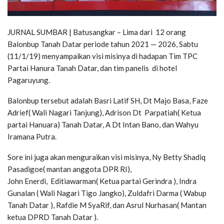
JURNAL SUMBAR | Batusangkar – Lima dari 12 orang
Balonbup Tanah Datar periode tahun 2021 — 2026, Sabtu
(11/1/19) menyampaikan visi misinya di hadapan Tim TPC
Partai Hanura Tanah Datar, dan tim panelis di hotel
Pagaruyung.
Balonbup tersebut adalah Basri Latif SH, Dt Majo Basa, Faze
Adrief( Wali Nagari Tanjung), Adrison Dt Parpatiah( Ketua
partai Hanuara) Tanah Datar, A Dt Intan Bano, dan Wahyu
Iramana Putra.
Sore ini juga akan menguraikan visi misinya, Ny Betty Shadiq
Pasadigoe( mantan anggota DPR RI),
John Enerdi, Editiawarman( Ketua partai Gerindra ), Indra
Gunalan ( Wali Nagari Tigo Jangko), Zuldafri Darma ( Wabup
Tanah Datar ), Rafdie M SyaRif, dan Asrul Nurhasan( Mantan
ketua DPRD Tanah Datar ).