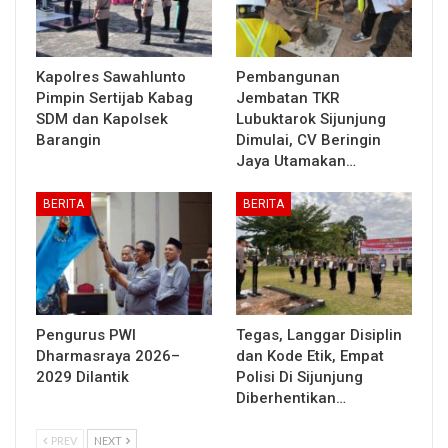
Kapolres Sawahlunto
Pembangunan
Pimpin Sertijab Kabag
Jembatan TKR
SDM dan Kapolsek
Lubuktarok Sijunjung
Barangin
Dimulai, CV Beringin
Jaya Utamakan…
BERITA
BERITA
Pengurus PWI
Tegas, Langgar Disiplin
Dharmasraya 2026–
dan Kode Etik, Empat
2029 Dilantik
Polisi Di Sijunjung
Diberhentikan…
PREV
NEXT