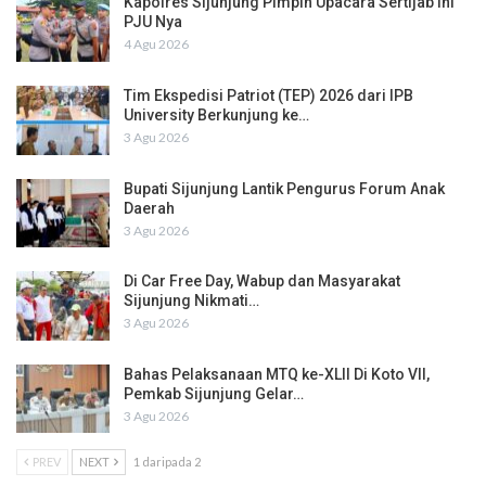
Kapolres Sijunjung Pimpin Upacara Sertijab Ini
PJU Nya
4 Agu 2026
Tim Ekspedisi Patriot (TEP) 2026 dari IPB
University Berkunjung ke…
3 Agu 2026
Bupati Sijunjung Lantik Pengurus Forum Anak
Daerah
3 Agu 2026
Di Car Free Day, Wabup dan Masyarakat
Sijunjung Nikmati…
3 Agu 2026
Bahas Pelaksanaan MTQ ke-XLII Di Koto VII,
Pemkab Sijunjung Gelar…
3 Agu 2026
PREV
NEXT
1 daripada 2