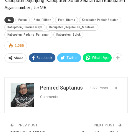
Kabupaten Sijunjung, Kabupaten Solok Selatan dan Kabupaten
Agam.sumber; Je/MR
Fokus
Foto_Pilihan
Foto_Utama
Kabupaten Pesisir Selatan
Kabupaten_Dharmasraya
Kabupaten_Kepulauan_Mentawai
Kabupaten_Padang_Pariaman
Kabupaten_Solok
1,065
Share
Facebook
Twitter
WhatsApp
Pemred Saptarius
8977 Posts
0
Comments
PREV POST
NEXT POST