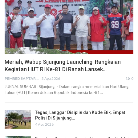
Meriah, Wabup Sijunjung Launching Rangkaian
Kegiatan HUT RI Ke-81 Di Ranah Lansek…
PEMRED SAPTARIUS
3 Agu 2026
0
JURNAL SUMBAR| Sijunjung - Dalam rangka memeriahkan Hari Ulang
Tahun (HUT) Kemerdekaan Republik Indonesia ke-81…
Tegas, Langgar Disiplin dan Kode Etik, Empat
Polisi Di Sijunjung…
4 Agu 2026