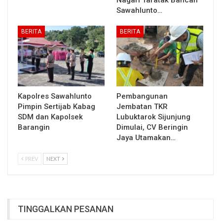
Sawahlunto…
BERITA
BERITA
Kapolres Sawahlunto
Pembangunan
Pimpin Sertijab Kabag
Jembatan TKR
SDM dan Kapolsek
Lubuktarok Sijunjung
Barangin
Dimulai, CV Beringin
Jaya Utamakan…
PREV
NEXT
TINGGALKAN PESANAN