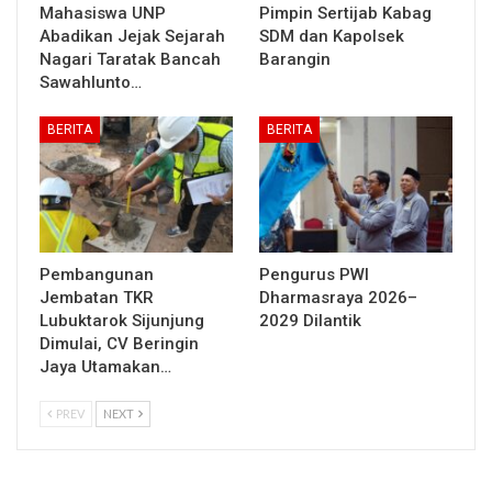
Mahasiswa UNP
Pimpin Sertijab Kabag
Abadikan Jejak Sejarah
SDM dan Kapolsek
Nagari Taratak Bancah
Barangin
Sawahlunto…
BERITA
BERITA
Pembangunan
Pengurus PWI
Jembatan TKR
Dharmasraya 2026–
Lubuktarok Sijunjung
2029 Dilantik
Dimulai, CV Beringin
Jaya Utamakan…
PREV
NEXT