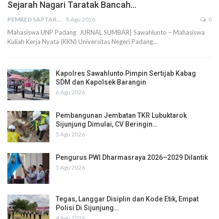
Sejarah Nagari Taratak Bancah…
PEMRED SAPTARIUS
8 Agu 2026
0
Mahasiswa UNP Padang JURNAL SUMBAR| Sawahlunto – Mahasiswa
Kuliah Kerja Nyata (KKN) Universitas Negeri Padang…
Kapolres Sawahlunto Pimpin Sertijab Kabag
SDM dan Kapolsek Barangin
6 Agu 2026
Pembangunan Jembatan TKR Lubuktarok
Sijunjung Dimulai, CV Beringin…
5 Agu 2026
Pengurus PWI Dharmasraya 2026–2029 Dilantik
5 Agu 2026
Tegas, Langgar Disiplin dan Kode Etik, Empat
Polisi Di Sijunjung…
4 Agu 2026