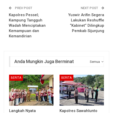
PREV POST
NEXT POST
Kapolres Pessel;
Yuswir Arifin Segera
Kampung Tangguh
Lakukan Reshuffle
Wadah Menciptakan
“Kabinet” Dilingkup
Kemampuan dan
Pemkab Sijunjung
Kemandirian
Anda Mungkin Juga Berminat
Semua
BERITA
BERITA
Langkah Nyata
Kapolres Sawahlunto