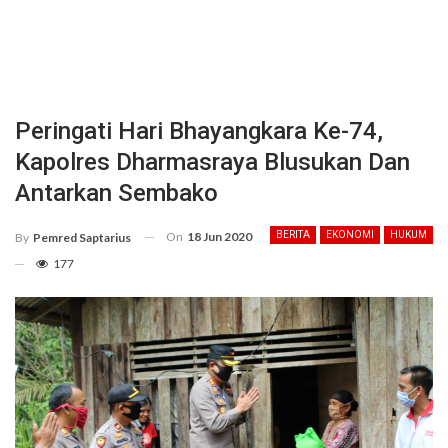
Peringati Hari Bhayangkara Ke-74,
Kapolres Dharmasraya Blusukan Dan
Antarkan Sembako
On
18 Jun 2020
BERITA
EKONOMI
HUKUM
By
Pemred Saptarius
177