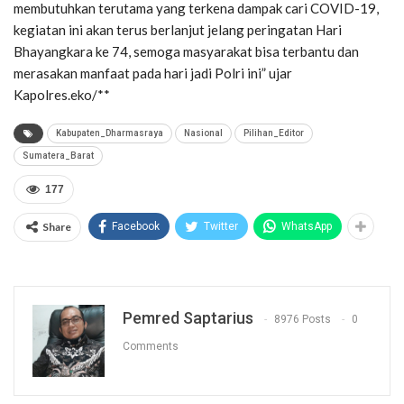
membutuhkan terutama yang terkena dampak cari COVID-19,
kegiatan ini akan terus berlanjut jelang peringatan Hari
Bhayangkara ke 74, semoga masyarakat bisa terbantu dan
merasakan manfaat pada hari jadi Polri ini” ujar
Kapolres.eko/**
Kabupaten_Dharmasraya
Nasional
Pilihan_Editor
Sumatera_Barat
177
Share
Facebook
Twitter
WhatsApp
Pemred Saptarius
8976 Posts
0
Comments