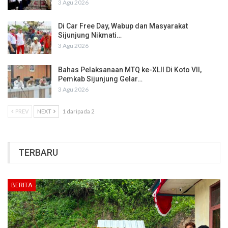
3 Agu 2026
Di Car Free Day, Wabup dan Masyarakat
Sijunjung Nikmati…
3 Agu 2026
Bahas Pelaksanaan MTQ ke-XLII Di Koto VII,
Pemkab Sijunjung Gelar…
3 Agu 2026
PREV
NEXT
1 daripada 2
TERBARU
BERITA