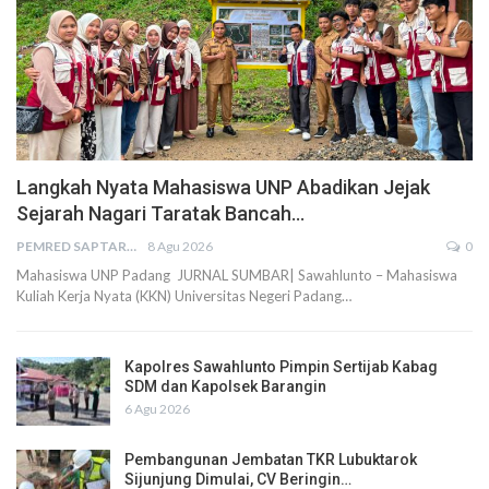
Langkah Nyata Mahasiswa UNP Abadikan Jejak
Sejarah Nagari Taratak Bancah…
PEMRED SAPTARIUS
8 Agu 2026
0
Mahasiswa UNP Padang JURNAL SUMBAR| Sawahlunto – Mahasiswa
Kuliah Kerja Nyata (KKN) Universitas Negeri Padang…
Kapolres Sawahlunto Pimpin Sertijab Kabag
SDM dan Kapolsek Barangin
6 Agu 2026
Pembangunan Jembatan TKR Lubuktarok
Sijunjung Dimulai, CV Beringin…