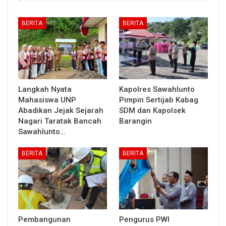
BERITA
BERITA
Langkah Nyata
Kapolres Sawahlunto
Mahasiswa UNP
Pimpin Sertijab Kabag
Abadikan Jejak Sejarah
SDM dan Kapolsek
Nagari Taratak Bancah
Barangin
Sawahlunto…
BERITA
BERITA
Pembangunan
Pengurus PWI