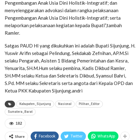
Pengembangan Anak Usia Dini Holistik-Integratif; dan
menyelenggarakan advokasi dalam rangka pelaksanaan
Pengembangan Anak Usia Dini Holistik-Integratif; serta
melaporkan pelaksanaan kegiatan kepada Bupati”,tambah
Ramler.
Satgas PAUD HI yang dikukuhkan ini adalah Bupati Sijunjung, H.
Yuswir Arifin sebagai Pelindung, Sekdakab Zefnihan, AP.M.Si
selaku Pengarah, Asisten 1 Bidang Pemerintahan dan Kesra,
Yenuarita, SH.M.Hum selaku pembina, Kadis Dikbud Ramler,
SH.MM selaku Ketua dan Sekretaris Dikbud, Syamsul Bahri,
S.Pd. MM selaku Sekretaris serta angota dari Kepala OPD dan
Ketua PKK Kabupaten Sijunjung.andri
Kabupaten_Sijunjung
Nasional
Pilihan_Editor
Sumatera_Barat
182
Share
Facebook
Twitter
WhatsApp