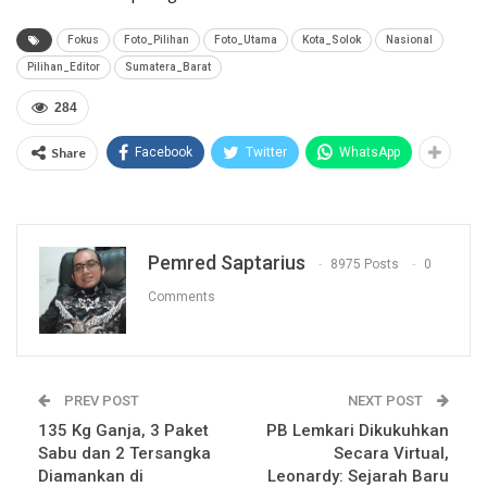
Fokus
Foto_Pilihan
Foto_Utama
Kota_Solok
Nasional
Pilihan_Editor
Sumatera_Barat
284
Share
Facebook
Twitter
WhatsApp
Pemred Saptarius
8975 Posts
0
Comments
PREV POST
NEXT POST
135 Kg Ganja, 3 Paket
PB Lemkari Dikukuhkan
Sabu dan 2 Tersangka
Secara Virtual,
Diamankan di
Leonardy: Sejarah Baru