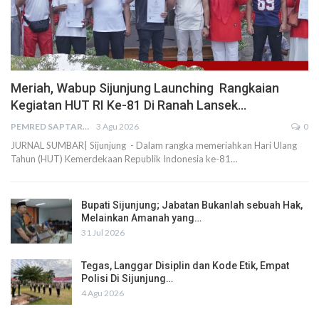
Meriah, Wabup Sijunjung Launching Rangkaian
Kegiatan HUT RI Ke-81 Di Ranah Lansek…
PEMRED SAPTARIUS
3 Agu 2026
0
JURNAL SUMBAR| Sijunjung - Dalam rangka memeriahkan Hari Ulang
Tahun (HUT) Kemerdekaan Republik Indonesia ke-81…
Bupati Sijunjung; Jabatan Bukanlah sebuah Hak,
Melainkan Amanah yang…
31 Jul 2026
Tegas, Langgar Disiplin dan Kode Etik, Empat
Polisi Di Sijunjung…
4 Agu 2026