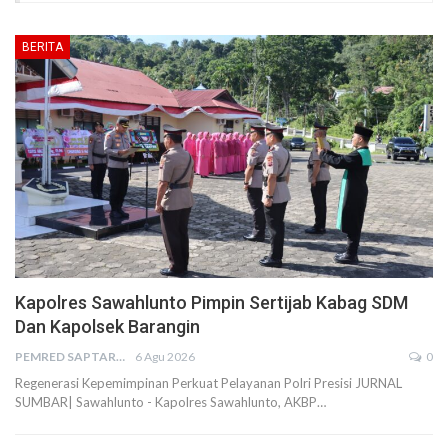
BERITA
Kapolres Sawahlunto Pimpin Sertijab Kabag SDM
Dan Kapolsek Barangin
PEMRED SAPTARIUS
6 Agu 2026
0
Regenerasi Kepemimpinan Perkuat Pelayanan Polri Presisi JURNAL
SUMBAR| Sawahlunto - Kapolres Sawahlunto, AKBP…