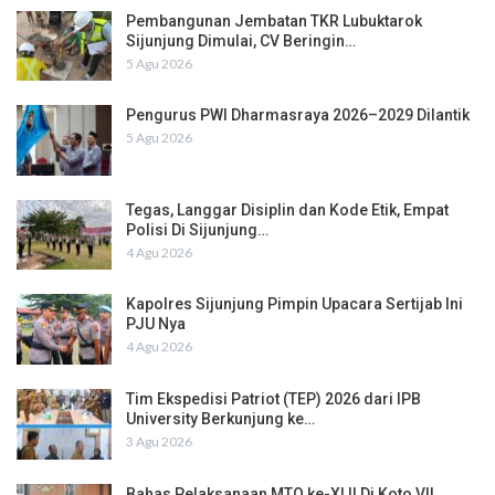
Pembangunan Jembatan TKR Lubuktarok
Sijunjung Dimulai, CV Beringin…
5 Agu 2026
Pengurus PWI Dharmasraya 2026–2029 Dilantik
5 Agu 2026
Tegas, Langgar Disiplin dan Kode Etik, Empat
Polisi Di Sijunjung…
4 Agu 2026
Kapolres Sijunjung Pimpin Upacara Sertijab Ini
PJU Nya
4 Agu 2026
Tim Ekspedisi Patriot (TEP) 2026 dari IPB
University Berkunjung ke…
3 Agu 2026
Bahas Pelaksanaan MTQ ke-XLII Di Koto VII,