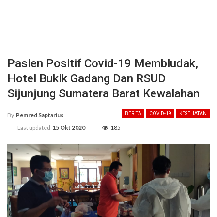
Pasien Positif Covid-19 Membludak,
Hotel Bukik Gadang Dan RSUD
Sijunjung Sumatera Barat Kewalahan
BERITA
COVID-19
KESEHATAN
By
Pemred Saptarius
Last updated
15 Okt 2020
185