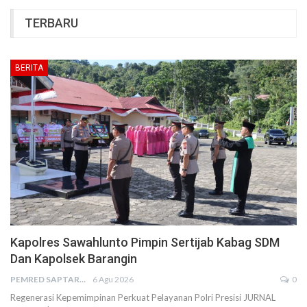
TERBARU
BERITA
Kapolres Sawahlunto Pimpin Sertijab Kabag SDM
Dan Kapolsek Barangin
PEMRED SAPTARIUS
6 Agu 2026
0
Regenerasi Kepemimpinan Perkuat Pelayanan Polri Presisi JURNAL