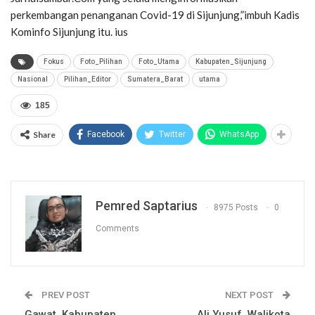
perkembangan penanganan Covid-19 di Sijunjung,”imbuh Kadis
Kominfo Sijunjung itu. ius
Fokus
Foto_Pilihan
Foto_Utama
Kabupaten_Sijunjung
Nasional
Pilihan_Editor
Sumatera_Barat
utama
185
Share
Facebook
Twitter
WhatsApp
Pemred Saptarius
8975 Posts
0
Comments
PREV POST
NEXT POST
Gawat, Kabupaten
Ali Yusuf, Walikota