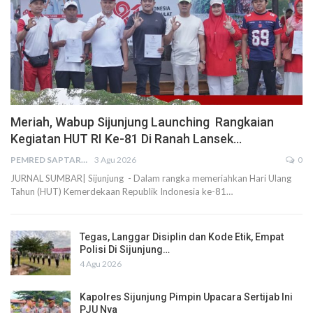
Meriah, Wabup Sijunjung Launching Rangkaian
Kegiatan HUT RI Ke-81 Di Ranah Lansek…
PEMRED SAPTARIUS
3 Agu 2026
0
JURNAL SUMBAR| Sijunjung - Dalam rangka memeriahkan Hari Ulang
Tahun (HUT) Kemerdekaan Republik Indonesia ke-81…
Tegas, Langgar Disiplin dan Kode Etik, Empat
Polisi Di Sijunjung…
4 Agu 2026
Kapolres Sijunjung Pimpin Upacara Sertijab Ini
PJU Nya