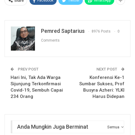
Share
Facebook
Twitter
WhatsApp
Pemred Saptarius
8976 Posts
0
Comments
PREV POST
NEXT POST
Hari Ini, Tak Ada Warga
Konferensi Ke-1
Sijunjung Terkonfirmasi
Sumbar Sukses, Prof
Covid-19, Sembuh Capai
Busyra Azheri: YLKI
234 Orang
Harus Didepan
Anda Mungkin Juga Berminat
Semua