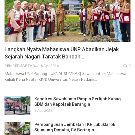
Langkah Nyata Mahasiswa UNP Abadikan Jejak
Sejarah Nagari Taratak Bancah…
PEMRED SAPTARIUS
8 Agu 2026
0
Mahasiswa UNP Padang JURNAL SUMBAR| Sawahlunto – Mahasiswa
Kuliah Kerja Nyata (KKN) Universitas Negeri Padang…
Kapolres Sawahlunto Pimpin Sertijab Kabag
SDM dan Kapolsek Barangin
6 Agu 2026
Pembangunan Jembatan TKR Lubuktarok
Sijunjung Dimulai, CV Beringin…