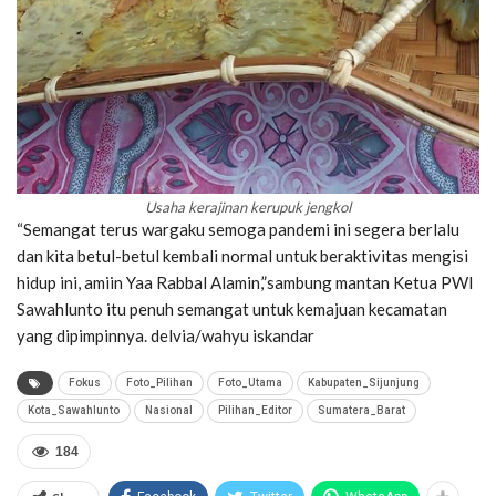
Usaha kerajinan kerupuk jengkol
“Semangat terus wargaku semoga pandemi ini segera berlalu
dan kita betul-betul kembali normal untuk beraktivitas mengisi
hidup ini, amiin Yaa Rabbal Alamin,”sambung mantan Ketua PWI
Sawahlunto itu penuh semangat untuk kemajuan kecamatan
yang dipimpinnya. delvia/wahyu iskandar
Fokus
Foto_Pilihan
Foto_Utama
Kabupaten_Sijunjung
Kota_Sawahlunto
Nasional
Pilihan_Editor
Sumatera_Barat
184