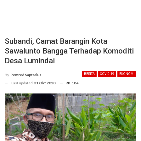
Subandi, Camat Barangin Kota
Sawalunto Bangga Terhadap Komoditi
Desa Lumindai
BERITA
COVID-19
EKONOMI
By
Pemred Saptarius
Last updated
31 Okt 2020
184