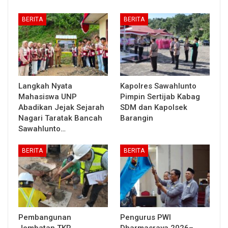
BERITA
BERITA
Langkah Nyata
Kapolres Sawahlunto
Mahasiswa UNP
Pimpin Sertijab Kabag
Abadikan Jejak Sejarah
SDM dan Kapolsek
Nagari Taratak Bancah
Barangin
Sawahlunto…
BERITA
BERITA
Pembangunan
Pengurus PWI
Jembatan TKR
Dharmasraya 2026–