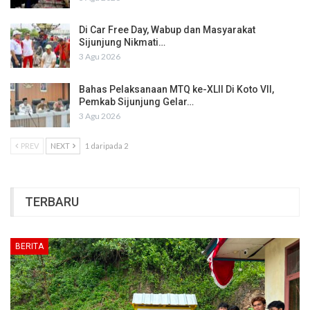
Di Car Free Day, Wabup dan Masyarakat
Sijunjung Nikmati…
3 Agu 2026
Bahas Pelaksanaan MTQ ke-XLII Di Koto VII,
Pemkab Sijunjung Gelar…
3 Agu 2026
PREV
NEXT
1 daripada 2
TERBARU
BERITA