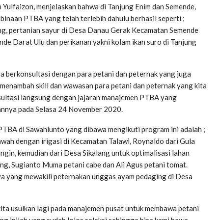
Yulfaizon, menjelaskan bahwa di Tanjung Enim dan Semende,
binaan PTBA yang telah terlebih dahulu berhasil seperti ;
ng, pertanian sayur di Desa Danau Gerak Kecamatan Semende
de Darat Ulu dan perikanan yakni kolam ikan suro di Tanjung
isa berkonsultasi dengan para petani dan peternak yang juga
n menambah skill dan wawasan para petani dan peternak yang kita
onsultasi langsung dengan jajaran manajemen PTBA yang
ngannya pada Selasa 24 November 2020.
 PTBA di Sawahlunto yang dibawa mengikuti program ini adalah ;
wah dengan irigasi di Kecamatan Talawi, Roynaldo dari Gula
gin, kemudian dari Desa Sikalang untuk optimalisasi lahan
ong, Sugianto Muma petani cabe dan Ali Agus petani tomat.
a yang mewakili peternakan unggas ayam pedaging di Desa
 kita usulkan lagi pada manajemen pusat untuk membawa petani
ng inilah yang sudah lolos seleksi sehingga bisa kami bawa