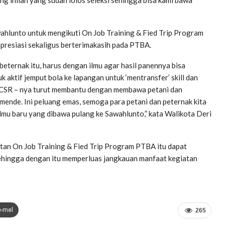
hlunto untuk mengikuti On Job Training & Fied Trip Program
presiasi sekaligus berterimakasih pada PTBA.
eternak itu, harus dengan ilmu agar hasil panennya bisa
 aktif jemput bola ke lapangan untuk ‘mentransfer’ skill dan
i CSR – nya turut membantu dengan membawa petani dan
emende. Ini peluang emas, semoga para petani dan peternak kita
ilmu baru yang dibawa pulang ke Sawahlunto,” kata Walikota Deri
tan On Job Training & Fied Trip Program PTBA itu dapat
ehingga dengan itu memperluas jangkauan manfaat kegiatan
e-mel
265