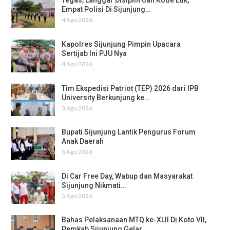
Tegas, Langgar Disiplin dan Kode Etik,
Empat Polisi Di Sijunjung…
4 Agu 2026
Kapolres Sijunjung Pimpin Upacara
Sertijab Ini PJU Nya
4 Agu 2026
Tim Ekspedisi Patriot (TEP) 2026 dari IPB
University Berkunjung ke…
3 Agu 2026
Bupati Sijunjung Lantik Pengurus Forum
Anak Daerah
3 Agu 2026
Di Car Free Day, Wabup dan Masyarakat
Sijunjung Nikmati…
3 Agu 2026
Bahas Pelaksanaan MTQ ke-XLII Di Koto VII,
Pemkab Sijunjung Gelar…