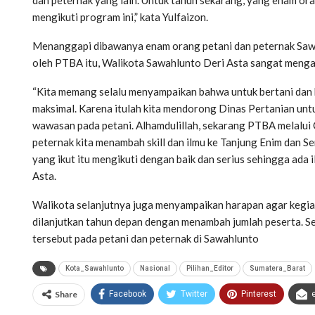
mengikuti program ini,” kata Yulfaizon.
Menanggapi dibawanya enam orang petani dan peternak Sawa
oleh PTBA itu, Walikota Sawahlunto Deri Asta sangat menga
“Kita memang selalu menyampaikan bahwa untuk bertani dan b
maksimal. Karena itulah kita mendorong Dinas Pertanian untuk
wawasan pada petani. Alhamdulillah, sekarang PTBA melalu
peternak kita menambah skill dan ilmu ke Tanjung Enim dan S
yang ikut itu mengikuti dengan baik dan serius sehingga ada 
Asta.
Walikota selanjutnya juga menyampaikan harapan agar kegia
dilanjutkan tahun depan dengan menambah jumlah peserta. S
tersebut pada petani dan peternak di Sawahlunto
Kota_Sawahlunto
Nasional
Pilihan_Editor
Sumatera_Barat
Share
Facebook
Twitter
Pinterest