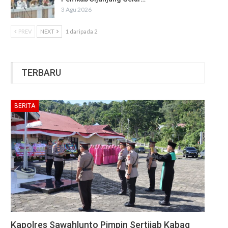
3 Agu 2026
PREV
NEXT
1 daripada 2
TERBARU
BERITA
Kapolres Sawahlunto Pimpin Sertijab Kabag