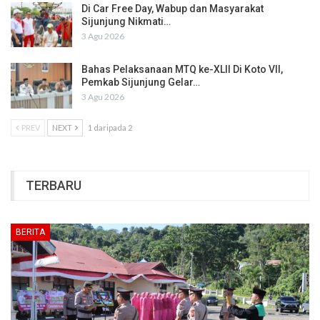
Di Car Free Day, Wabup dan Masyarakat
Sijunjung Nikmati…
3 Agu 2026
Bahas Pelaksanaan MTQ ke-XLII Di Koto VII,
Pemkab Sijunjung Gelar…
3 Agu 2026
PREV
NEXT
1 daripada 2
TERBARU
BERITA