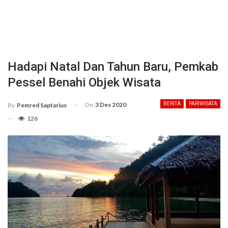
Hadapi Natal Dan Tahun Baru, Pemkab
Pessel Benahi Objek Wisata
On
3 Des 2020
BERITA
PARIWISATA
By
Pemred Saptarius
126