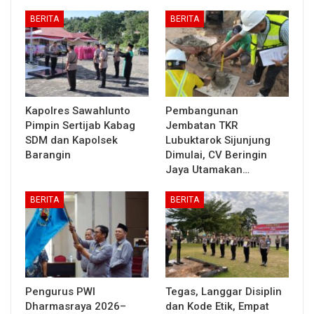
BERITA
BERITA
Kapolres Sawahlunto
Pembangunan
Pimpin Sertijab Kabag
Jembatan TKR
SDM dan Kapolsek
Lubuktarok Sijunjung
Barangin
Dimulai, CV Beringin
Jaya Utamakan…
BERITA
BERITA
Pengurus PWI
Tegas, Langgar Disiplin
Dharmasraya 2026–
dan Kode Etik, Empat