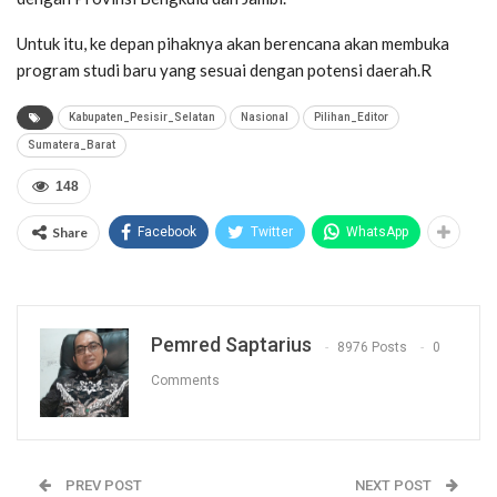
Untuk itu, ke depan pihaknya akan berencana akan membuka
program studi baru yang sesuai dengan potensi daerah.R
Kabupaten_Pesisir_Selatan
Nasional
Pilihan_Editor
Sumatera_Barat
148
Share
Facebook
Twitter
WhatsApp
Pemred Saptarius
8976 Posts
0
Comments
PREV POST
NEXT POST