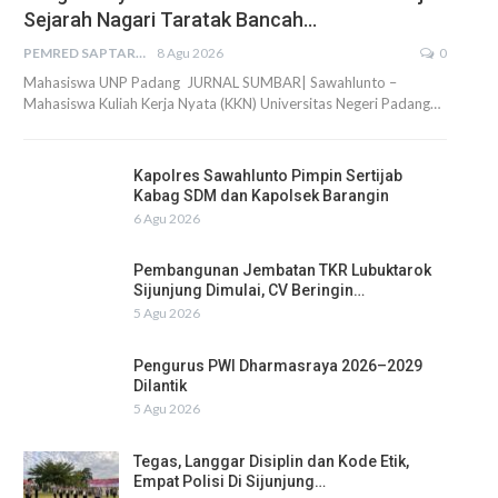
Sejarah Nagari Taratak Bancah…
PEMRED SAPTARIUS
8 Agu 2026
0
Mahasiswa UNP Padang JURNAL SUMBAR| Sawahlunto –
Mahasiswa Kuliah Kerja Nyata (KKN) Universitas Negeri Padang…
Kapolres Sawahlunto Pimpin Sertijab
Kabag SDM dan Kapolsek Barangin
6 Agu 2026
Pembangunan Jembatan TKR Lubuktarok
Sijunjung Dimulai, CV Beringin…
5 Agu 2026
Pengurus PWI Dharmasraya 2026–2029
Dilantik
5 Agu 2026
Tegas, Langgar Disiplin dan Kode Etik,
Empat Polisi Di Sijunjung…