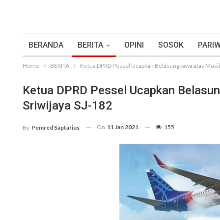
BERANDA
BERITA
OPINI
SOSOK
PARIW
Home
BERITA
Ketua DPRD Pessel Ucapkan Belasungkawa atas Musib
Ketua DPRD Pessel Ucapkan Belasu
Sriwijaya SJ-182
On
11 Jan 2021
155
By
Pemred Saptarius