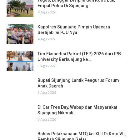
Tegas, Langgar Disiplin dan Kode Etik,
Empat Polisi Di Sijunjung…
4 Agu 2026
Kapolres Sijunjung Pimpin Upacara
Sertijab Ini PJU Nya
4 Agu 2026
Tim Ekspedisi Patriot (TEP) 2026 dari IPB
University Berkunjung ke…
3 Agu 2026
Bupati Sijunjung Lantik Pengurus Forum
Anak Daerah
3 Agu 2026
Di Car Free Day, Wabup dan Masyarakat
Sijunjung Nikmati…
3 Agu 2026
Bahas Pelaksanaan MTQ ke-XLII Di Koto VII,
Pemkab Sijunjung Gelar…