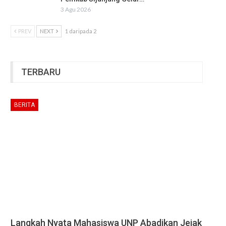
3 Agu 2026
PREV
NEXT
1 daripada 2
TERBARU
BERITA
Langkah Nyata Mahasiswa UNP Abadikan Jejak