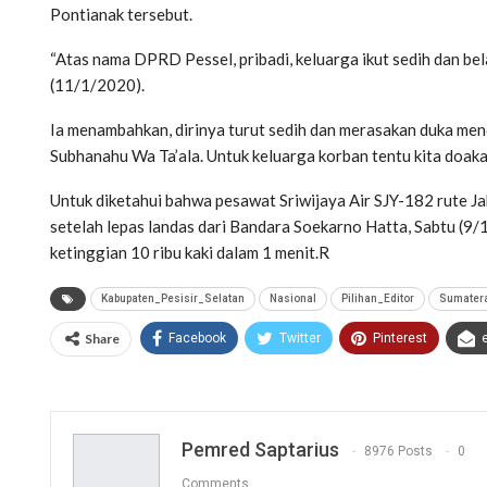
Pontianak tersebut.
“Atas nama DPRD Pessel, pribadi, keluarga ikut sedih dan b
(11/1/2020).
Ia menambahkan, dirinya turut sedih dan merasakan duka mend
Subhanahu Wa Ta’ala. Untuk keluarga korban tentu kita doakan
Untuk diketahui bahwa pesawat Sriwijaya Air SJY-182 rute Ja
setelah lepas landas dari Bandara Soekarno Hatta, Sabtu (9
ketinggian 10 ribu kaki dalam 1 menit.R
Kabupaten_Pesisir_Selatan
Nasional
Pilihan_Editor
Sumater
Share
Facebook
Twitter
Pinterest
Pemred Saptarius
8976 Posts
0
Comments