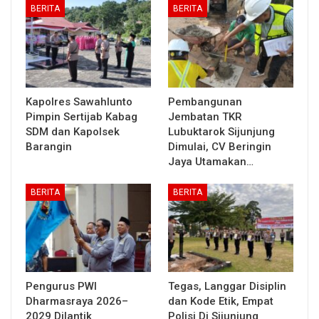
BERITA
BERITA
Kapolres Sawahlunto
Pembangunan
Pimpin Sertijab Kabag
Jembatan TKR
SDM dan Kapolsek
Lubuktarok Sijunjung
Barangin
Dimulai, CV Beringin
Jaya Utamakan…
BERITA
BERITA
Pengurus PWI
Tegas, Langgar Disiplin
Dharmasraya 2026–
dan Kode Etik, Empat
2029 Dilantik
Polisi Di Sijunjung