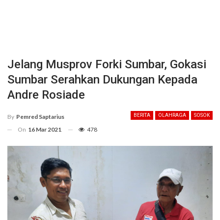
Jelang Musprov Forki Sumbar, Gokasi
Sumbar Serahkan Dukungan Kepada
Andre Rosiade
BERITA
OLAHRAGA
SOSOK
By
Pemred Saptarius
On
16 Mar 2021
478