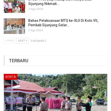
Sijunjung Nikmati…
3 Agu 2026
Bahas Pelaksanaan MTQ ke-XLII Di Koto VII,
Pemkab Sijunjung Gelar…
3 Agu 2026
PREV
NEXT
1 daripada 2
TERBARU
BERITA