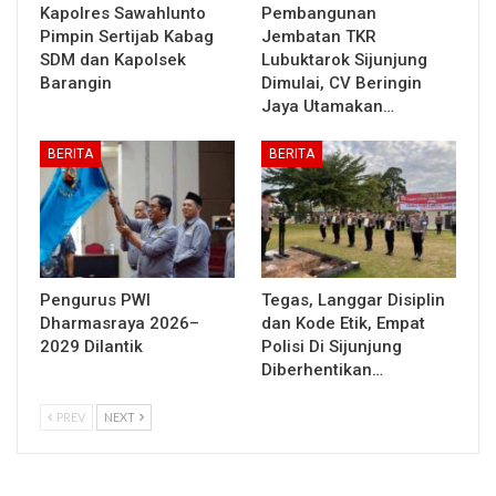
Kapolres Sawahlunto
Pembangunan
Pimpin Sertijab Kabag
Jembatan TKR
SDM dan Kapolsek
Lubuktarok Sijunjung
Barangin
Dimulai, CV Beringin
Jaya Utamakan…
BERITA
BERITA
Pengurus PWI
Tegas, Langgar Disiplin
Dharmasraya 2026–
dan Kode Etik, Empat
2029 Dilantik
Polisi Di Sijunjung
Diberhentikan…
PREV
NEXT