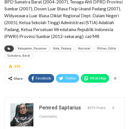
BPD Sumatra Barat (2004-2007), Tenaga Ahli DPRD Provinsi
Sumbar (2007), Dosen Luar Biasa Fisip Unand Padang (2007),
Widyaswara Luar Biasa Diklat Regional Dept. Dalam Negeri
(2005), Ketua Sekolah Tinggi Administrasi (STIA) Adabiah
Padang, Ketua Persatuan Wredatama Republik Indonesia
(PWRI) Provinsi Sumbar (2012-sekarang). cal/MR
Kabupaten_Pasaman
Kota_Padang
Nasional
Pilihan_Editor
Sumatera_Barat
576
Share
Facebook
Twitter
WhatsApp
Pemred Saptarius
8975 Posts
0
Comments