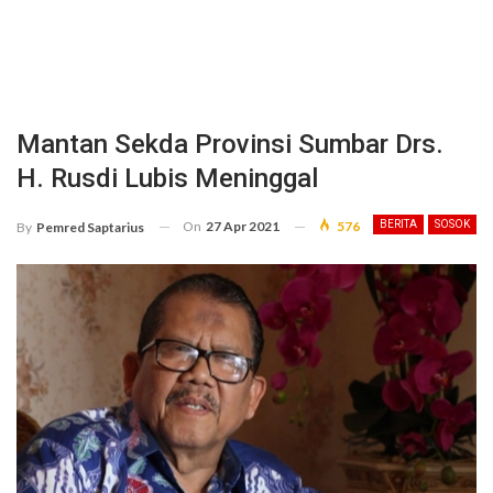
Mantan Sekda Provinsi Sumbar Drs.
H. Rusdi Lubis Meninggal
On
27 Apr 2021
576
BERITA
SOSOK
By
Pemred Saptarius