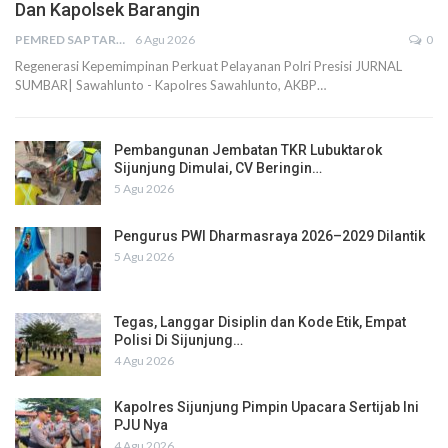
Dan Kapolsek Barangin
PEMRED SAPTARIUS
6 Agu 2026
0
Regenerasi Kepemimpinan Perkuat Pelayanan Polri Presisi JURNAL
SUMBAR| Sawahlunto - Kapolres Sawahlunto, AKBP…
Pembangunan Jembatan TKR Lubuktarok
Sijunjung Dimulai, CV Beringin…
5 Agu 2026
Pengurus PWI Dharmasraya 2026–2029 Dilantik
5 Agu 2026
Tegas, Langgar Disiplin dan Kode Etik, Empat
Polisi Di Sijunjung…
4 Agu 2026
Kapolres Sijunjung Pimpin Upacara Sertijab Ini
PJU Nya
4 Agu 2026