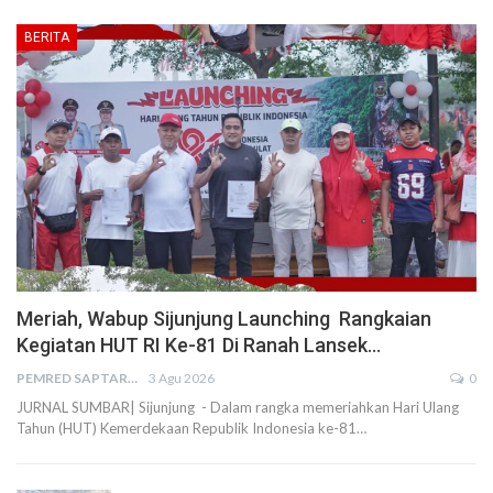
BERITA
Meriah, Wabup Sijunjung Launching Rangkaian
Kegiatan HUT RI Ke-81 Di Ranah Lansek…
PEMRED SAPTARIUS
3 Agu 2026
0
JURNAL SUMBAR| Sijunjung - Dalam rangka memeriahkan Hari Ulang
Tahun (HUT) Kemerdekaan Republik Indonesia ke-81…