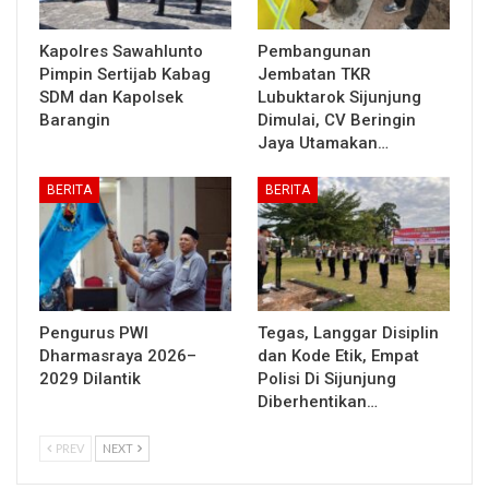
Kapolres Sawahlunto
Pembangunan
Pimpin Sertijab Kabag
Jembatan TKR
SDM dan Kapolsek
Lubuktarok Sijunjung
Barangin
Dimulai, CV Beringin
Jaya Utamakan…
BERITA
BERITA
Pengurus PWI
Tegas, Langgar Disiplin
Dharmasraya 2026–
dan Kode Etik, Empat
2029 Dilantik
Polisi Di Sijunjung
Diberhentikan…
PREV
NEXT