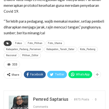
menerapkan protokol kesehatan guna meredam penyebaran
Covid 19.
“Terlebih para pedagang, wajib memakai masker, setiap pembeli
diharapkan menjaga jarak, rajin mencuci tangan,” pungkasnya.
sumber; berita minang/cal
Fokus
Foto_Pilihan
Foto_Utama
Kabupaten_Padang_Pariaman
Kabupaten_Tanah_Datar
Kota_Padang
Nasional
Pilihan_Editor
333
Share
Facebook
Twitter
WhatsApp
Pemred Saptarius
8975 Posts
0
Comments